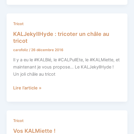
KALJekyllHyde
Tricot
:
KALJekyllHyde : tricoter un châle au
tricoter
tricot
un
carofoliz
/
26 décembre 2016
châle
au
Il y a eu le #KALBlé, le #CALPullEte, le #KALMiette, et
tricot
maintenant je vous propose… Le KALJekyllHyde !
Un joli châle au tricot
Lire l’article »
Vos
Tricot
KALMiette
Vos KALMiette !