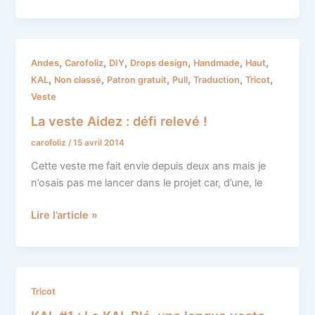
La
,
,
,
,
,
,
Andes
Carofoliz
DIY
Drops design
Handmade
Haut
veste
,
,
,
,
,
,
KAL
Non classé
Patron gratuit
Pull
Traduction
Tricot
Aidez
Veste
:
La veste Aidez : défi relevé !
défi
carofoliz
/
15 avril 2014
relevé
!
Cette veste me fait envie depuis deux ans mais je
n’osais pas me lancer dans le projet car, d’une, le
Lire l’article »
KAL
Tricot
#1