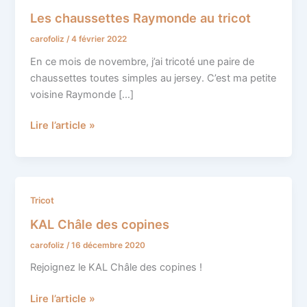
chaussettes
Les chaussettes Raymonde au tricot
Raymonde
carofoliz
/
4 février 2022
au
tricot
En ce mois de novembre, j’ai tricoté une paire de
chaussettes toutes simples au jersey. C’est ma petite
voisine Raymonde […]
Lire l’article »
KAL
Tricot
Châle
KAL Châle des copines
des
carofoliz
/
16 décembre 2020
copines
Rejoignez le KAL Châle des copines !
Lire l’article »