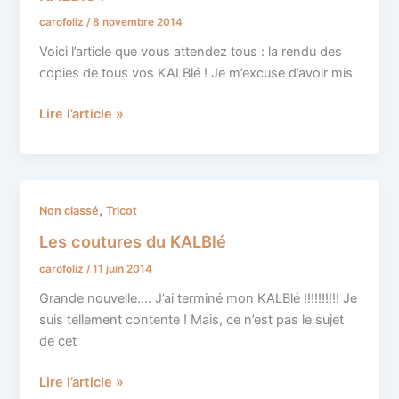
:
carofoliz
/
8 novembre 2014
vos
merveilleux
Voici l’article que vous attendez tous : la rendu des
KALBlé
copies de tous vos KALBlé ! Je m’excuse d’avoir mis
!
Lire l’article »
Les
,
Non classé
Tricot
coutures
Les coutures du KALBlé
du
carofoliz
/
11 juin 2014
KALBlé
Grande nouvelle…. J’ai terminé mon KALBlé !!!!!!!!!! Je
suis tellement contente ! Mais, ce n’est pas le sujet
de cet
Lire l’article »