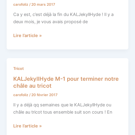
carofoliz
/
20 mars 2017
Ca y est, c’est déjà la fin du KALJekyllHyde ! Il y a
deux mois, je vous avais proposé de
Lire l’article »
KALJekyllHyde
Tricot
M-
KALJekyllHyde M-1 pour terminer notre
1
châle au tricot
pour
carofoliz
/
20 février 2017
terminer
notre
Il y a déjà qq semaines que le KALJekyllHyde ou
châle
châle au tricot tous ensemble suit son cours ! En
au
tricot
Lire l’article »