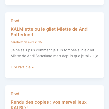
KALMiette
Tricot
ou
KALMiette ou le gilet Miette de Andi
le
Satterlund
gilet
carofoliz
/
8 avril 2015
Miette
de
Je ne sais plus comment je suis tombée sur le gilet
Andi
Miette de Andi Satterlund mais depuis que je l’ai vu, je
Satterlund
Lire l’article »
Rendu
Tricot
des
Rendu des copies : vos merveilleux
copies
KALBlé !