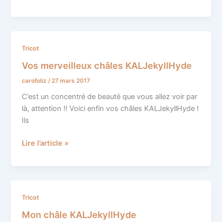
Vos
Tricot
merveilleux
Vos merveilleux châles KALJekyllHyde
châles
carofoliz
/
27 mars 2017
KALJekyllHyde
C’est un concentré de beauté que vous allez voir par
là, attention !! Voici enfin vos châles KALJekyllHyde !
Ils
Lire l’article »
Mon
Tricot
châle
Mon châle KALJekyllHyde
KALJekyllHyde