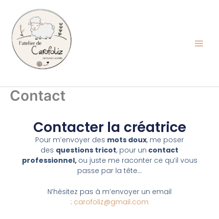
Aller
au
contenu
Carofoliz
Contact
Contacter la créatrice
Pour m’envoyer des
mots doux
, me poser
des
questions tricot
, pour un
contact
professionnel,
ou juste me raconter ce qu’il vous
passe par la tête…
N’hésitez pas à m’envoyer un email
:
carofoliz@gmail.com