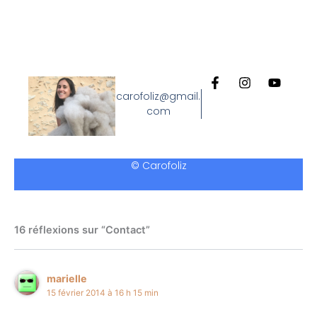
F
I
Y
a
n
o
carofoliz@gmail.
c
s
u
com
e
t
t
b
a
u
o
g
b
o
r
e
© Carofoliz
k
a
-
m
f
16 réflexions sur “Contact”
marielle
15 février 2014 à 16 h 15 min