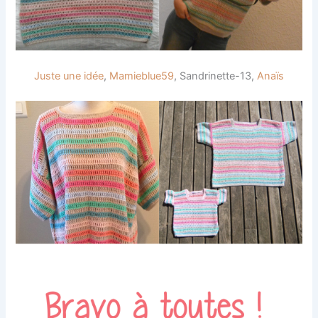
Juste une idée
,
Mamieblue59
, Sandrinette-13,
Anaïs