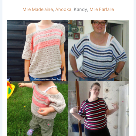
Mlle Madelaine
,
Ahooka
, Kandy,
Mlle Farfalle