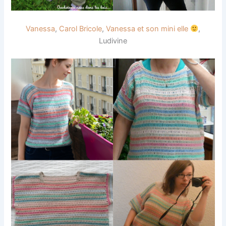
Vanessa
,
Carol Bricole
,
Vanessa et son mini elle
,
Ludivine