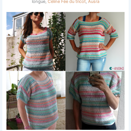
longue,
Céline Fée du tricot
,
Ausra