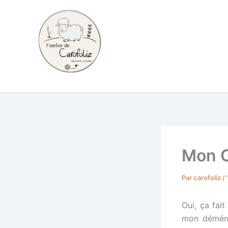
Aller
au
contenu
Carofoliz
Mon C
Par
carofoliz
/
Oui, ça fai
mon déménag