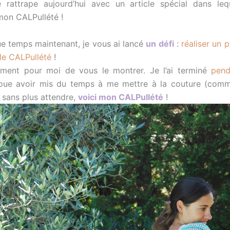
 rattrape aujourd’hui avec un article spécial dans leq
on CALPullété !
que temps maintenant, je vous ai lancé
un défi
:
réaliser un p
 le CALPullété
!
oment pour moi de vous le montrer. Je l’ai terminé
pend
voue avoir mis du temps à me mettre à la couture (com
, sans plus attendre,
voici mon CALPullété
!