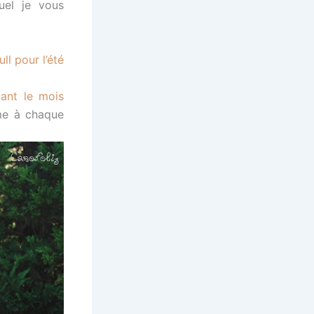
uel je vous
ull pour l’été
ant le mois
me à chaque