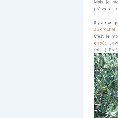
Mais je me
présente… m
Il y a quel
au crochet,
C’est le m
d’août
. J’a
fois…). Bref