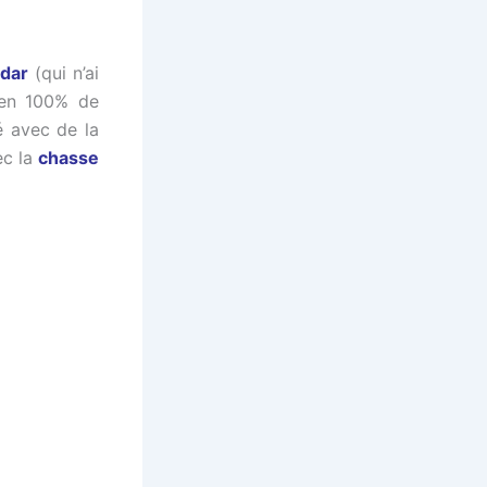
ldar
(qui n’ai
t en 100% de
é avec de la
ec la
chasse