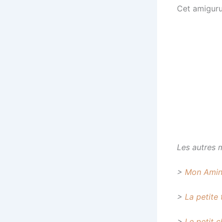
Cet amigur
Les autres 
>
Mon Ami
>
La petite 
>
Le petit c