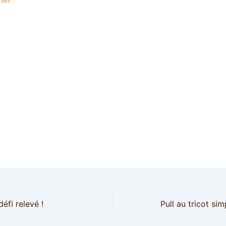
éfi relevé !
Pull au tricot s