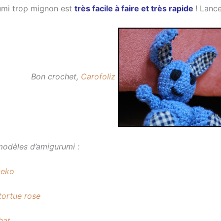
umi trop mignon est
très facile à faire et très rapide
! Lanc
Bon crochet,
Carofoliz
modèles d’amigurumi :
neko
tortue rose
hat