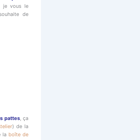
s je vous le
souhaite de
es pattes
, ça
Atelier
) de la
e la
boîte de