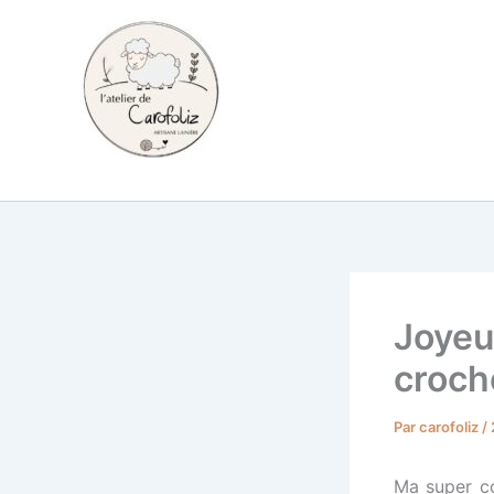
Aller
au
contenu
Carofoliz
Joyeu
croch
Par
carofoliz
/
Ma super c