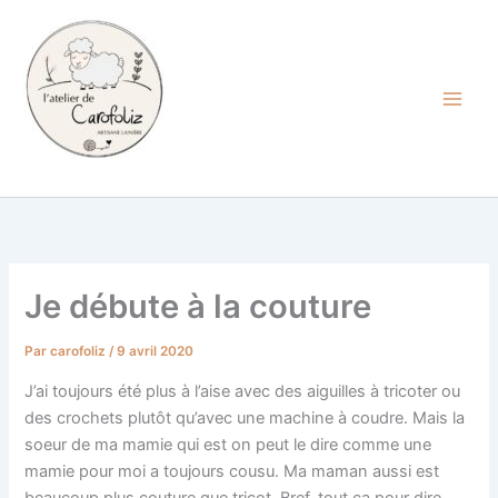
Aller
au
contenu
Carofoliz
Je débute à la couture
Par
carofoliz
/
9 avril 2020
J’ai toujours été plus à l’aise avec des aiguilles à tricoter ou
des crochets plutôt qu’avec une machine à coudre. Mais la
soeur de ma mamie qui est on peut le dire comme une
mamie pour moi a toujours cousu. Ma maman aussi est
beaucoup plus couture que tricot. Bref, tout ça pour dire