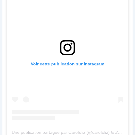
Voir cette publication sur Instagram
Une publication partagée par Carofoliz (@carofoliz)
le
21 Mars 2020 à 8 :26 PDT