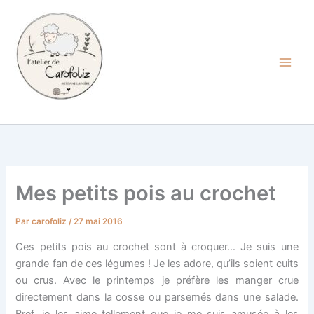
Aller
au
contenu
Carofoliz
Mes petits pois au crochet
Par
carofoliz
/
27 mai 2016
Ces petits pois au crochet sont à croquer… Je suis une
grande fan de ces légumes ! Je les adore, qu’ils soient cuits
ou crus. Avec le printemps je préfère les manger crue
directement dans la cosse ou parsemés dans une salade.
Bref, je les aime tellement que je me suis amusée à les