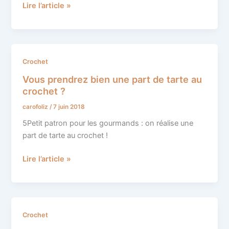
Lire l’article »
Vous
Crochet
prendrez
Vous prendrez bien une part de tarte au
bien
crochet ?
une
carofoliz
/
7 juin 2018
part
de
5Petit patron pour les gourmands : on réalise une
tarte
part de tarte au crochet !
au
crochet
Lire l’article »
?
Le
Crochet
rennes