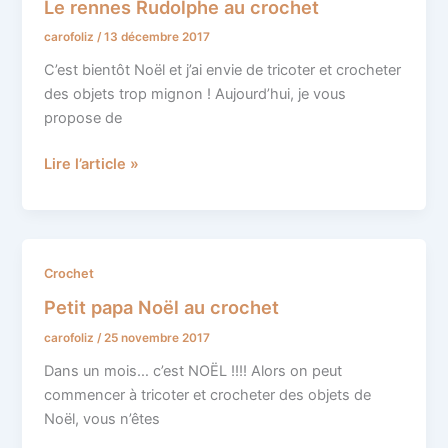
Le rennes Rudolphe au crochet
Rudolphe
carofoliz
/
13 décembre 2017
au
crochet
C’est bientôt Noël et j’ai envie de tricoter et crocheter
des objets trop mignon ! Aujourd’hui, je vous
propose de
Lire l’article »
Petit
Crochet
papa
Petit papa Noël au crochet
Noël
carofoliz
/
25 novembre 2017
au
crochet
Dans un mois… c’est NOËL !!!! Alors on peut
commencer à tricoter et crocheter des objets de
Noël, vous n’êtes