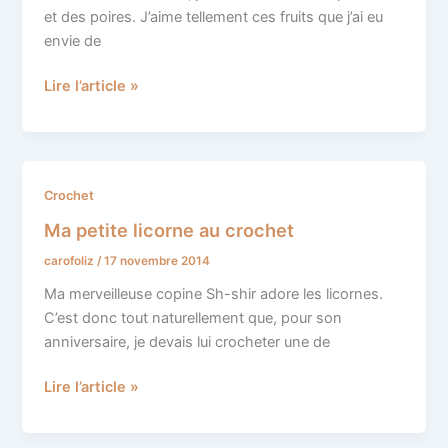
scoubidousbidous…
et des poires. J’aime tellement ces fruits que j’ai eu
envie de
Lire l’article »
Ma
Crochet
petite
Ma petite licorne au crochet
licorne
carofoliz
/
17 novembre 2014
au
crochet
Ma merveilleuse copine Sh-shir adore les licornes.
C’est donc tout naturellement que, pour son
anniversaire, je devais lui crocheter une de
Lire l’article »