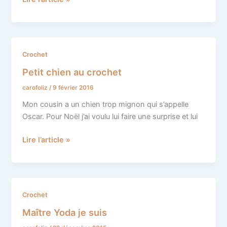
crochet
Petit
Crochet
chien
Petit chien au crochet
au
carofoliz
/
9 février 2016
crochet
Mon cousin a un chien trop mignon qui s’appelle
Oscar. Pour Noël j’ai voulu lui faire une surprise et lui
Lire l’article »
Maître
Crochet
Yoda
Maître Yoda je suis
je