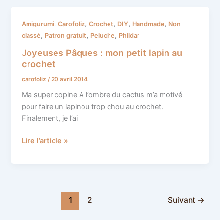
Joyeuses
,
,
,
,
,
Amigurumi
Carofoliz
Crochet
DIY
Handmade
Non
Pâques
,
,
,
classé
Patron gratuit
Peluche
Phildar
:
Joyeuses Pâques : mon petit lapin au
mon
crochet
petit
carofoliz
/
20 avril 2014
lapin
au
Ma super copine A l’ombre du cactus m’a motivé
crochet
pour faire un lapinou trop chou au crochet.
Finalement, je l’ai
Lire l’article »
1
2
Suivant
→