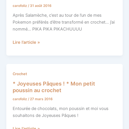
pika
carofoliz
/
31 août 2016
Pikachu
au
Après Salamèche, c’est au tour de l’un de mes
crochet
Pokemon préférés d’être transformé en crochet… j’ai
nommé… PIKA PIKA PIKACHUUUU
Lire l’article »
*
Crochet
Joyeuses
* Joyeuses Pâques ! * Mon petit
Pâques
poussin au crochet
!
carofoliz
/
27 mars 2016
*
Mon
Entourée de chocolats, mon poussin et moi vous
petit
souhaitons de Joyeuses Pâques !
poussin
au
Lire l’article »