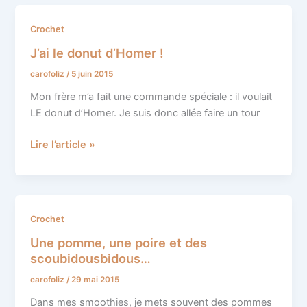
J’ai
Crochet
le
J’ai le donut d’Homer !
donut
carofoliz
/
5 juin 2015
d’Homer
!
Mon frère m’a fait une commande spéciale : il voulait
LE donut d’Homer. Je suis donc allée faire un tour
Lire l’article »
Une
Crochet
pomme,
Une pomme, une poire et des
une
scoubidousbidous…
poire
carofoliz
/
29 mai 2015
et
des
Dans mes smoothies, je mets souvent des pommes