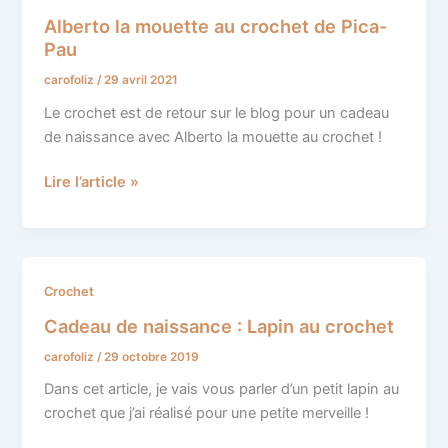
la
Alberto la mouette au crochet de Pica-
mouette
Pau
au
carofoliz
/
29 avril 2021
crochet
de
Le crochet est de retour sur le blog pour un cadeau
Pica-
de naissance avec Alberto la mouette au crochet !
Pau
Lire l’article »
Cadeau
Crochet
de
Cadeau de naissance : Lapin au crochet
naissance
carofoliz
/
29 octobre 2019
:
Lapin
Dans cet article, je vais vous parler d’un petit lapin au
au
crochet que j’ai réalisé pour une petite merveille !
crochet