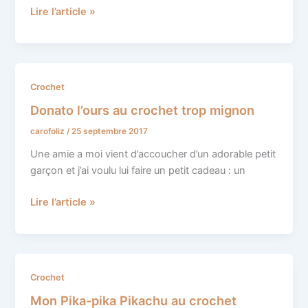
Lire l’article »
Donato
Crochet
l’ours
Donato l’ours au crochet trop mignon
au
carofoliz
/
25 septembre 2017
crochet
trop
Une amie a moi vient d’accoucher d’un adorable petit
mignon
garçon et j’ai voulu lui faire un petit cadeau : un
Lire l’article »
Mon
Crochet
Pika-
Mon Pika-pika Pikachu au crochet