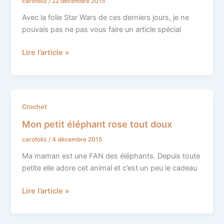
carofoliz
/
22 décembre 2015
suis
Avec la folie Star Wars de ces derniers jours, je ne
pouvais pas ne pas vous faire un article spécial
Lire l’article »
Mon
Crochet
petit
Mon petit éléphant rose tout doux
éléphant
carofoliz
/
4 décembre 2015
rose
tout
Ma maman est une FAN des éléphants. Depuis toute
doux
petite elle adore cet animal et c’est un peu le cadeau
Lire l’article »