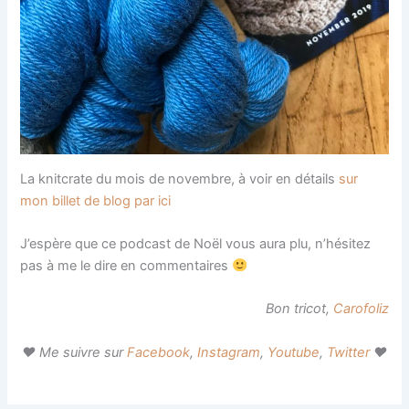
La knitcrate du mois de novembre, à voir en détails
sur
mon billet de blog par ici
J’espère que ce podcast de Noël vous aura plu, n’hésitez
pas à me le dire en commentaires
Bon tricot,
Carofoliz
♥ Me suivre sur
Facebook
,
Instagram
,
Youtube
,
Twitter
♥