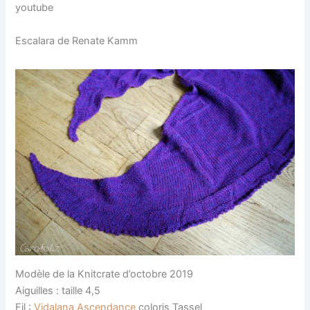
youtube
Escalara de Renate Kamm
Modèle de la Knitcrate d’octobre 2019
Aiguilles : taille 4,5
Fil :
Vidalana Ascendance
coloris Tassel