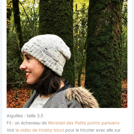
Aiguilles : taille 3,5
Fil : un écheveau de
Worsted des Petits points parisiens
Voir
la vidéo de Hobby tricot
pour le tricoter avec elle sur