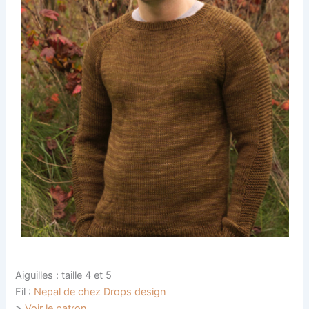
Aiguilles : taille 4 et 5
Fil :
Nepal de chez Drops design
>
Voir le patron