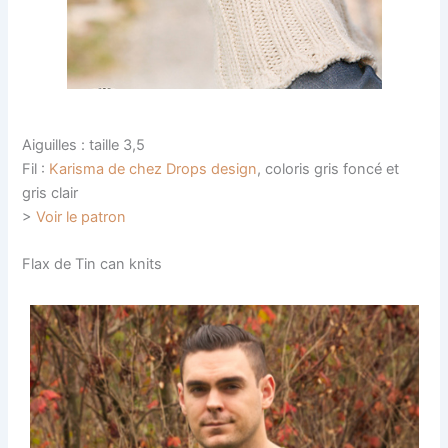
Aiguilles : taille 3,5
Fil :
Karisma de chez Drops design
, coloris gris foncé et
gris clair
>
Voir le patron
Flax de Tin can knits