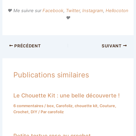
♥ Me suivre sur
Facebook
,
Twitter
,
Instagram
,
Hellocoton
♥
PRÉCÉDENT
SUIVANT
Publications similaires
Le Chouette Kit : une belle découverte !
6 commentaires
/
box
,
Carofoliz
,
chouette kit
,
Couture
,
Crochet
,
DIY
/ Par
carofoliz
Petite tortue rose au crochet