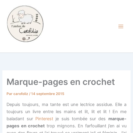
Aller
au
contenu
Carofoliz
Marque-pages en crochet
Par
carofoliz
/
14 septembre 2015
Depuis toujours, ma tante est une lectrice assidue. Elle a
toujours un livre entre les mains et lit, lit et lit ! En me
baladant sur
Pinterest
je suis tombée sur des
marque-
pages en crochet
trop mignons. En farfouillant j’en ai vu
avec des fleurs et j’ai trouvé ça vraiment joli et féminin. J’ai