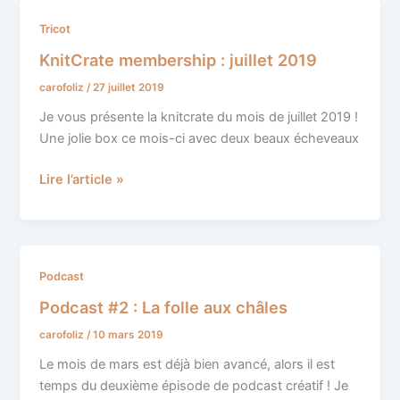
KnitCrate
Tricot
membership
KnitCrate membership : juillet 2019
:
carofoliz
/
27 juillet 2019
juillet
2019
Je vous présente la knitcrate du mois de juillet 2019 !
Une jolie box ce mois-ci avec deux beaux écheveaux
Lire l’article »
Podcast
Podcast
#2
Podcast #2 : La folle aux châles
:
carofoliz
/
10 mars 2019
La
folle
Le mois de mars est déjà bien avancé, alors il est
aux
temps du deuxième épisode de podcast créatif ! Je