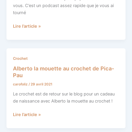
cassée
vous. C’est un podcast assez rapide que je vous ai
tourné
Lire l’article »
Alberto
Crochet
la
Alberto la mouette au crochet de Pica-
mouette
Pau
au
carofoliz
/
29 avril 2021
crochet
de
Le crochet est de retour sur le blog pour un cadeau
Pica-
de naissance avec Alberto la mouette au crochet !
Pau
Lire l’article »