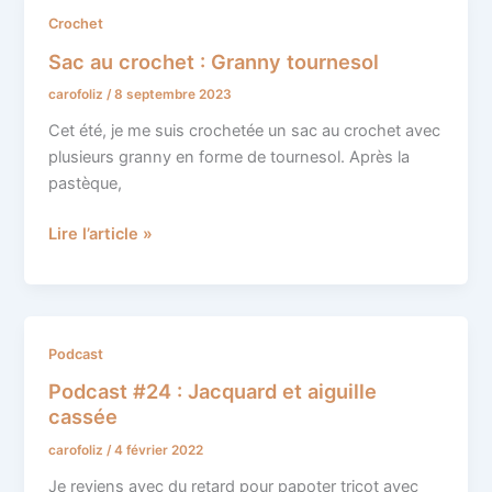
Sac
Crochet
au
Sac au crochet : Granny tournesol
crochet
carofoliz
/
8 septembre 2023
:
Granny
Cet été, je me suis crochetée un sac au crochet avec
tournesol
plusieurs granny en forme de tournesol. Après la
pastèque,
Lire l’article »
Podcast
Podcast
#24
Podcast #24 : Jacquard et aiguille
:
cassée
Jacquard
carofoliz
/
4 février 2022
et
aiguille
Je reviens avec du retard pour papoter tricot avec