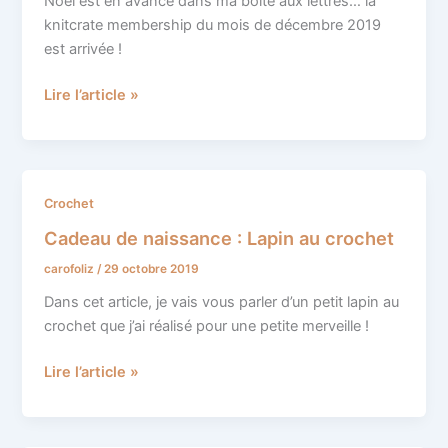
Noël est en avance dans ma boite aux lettres… la
2019
knitcrate membership du mois de décembre 2019
est arrivée !
Lire l’article »
Cadeau
Crochet
de
Cadeau de naissance : Lapin au crochet
naissance
carofoliz
/
29 octobre 2019
:
Lapin
Dans cet article, je vais vous parler d’un petit lapin au
au
crochet que j’ai réalisé pour une petite merveille !
crochet
Lire l’article »