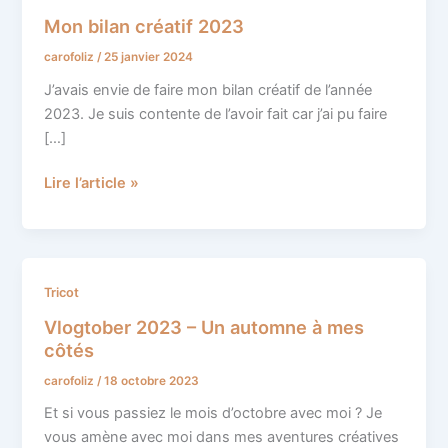
bilan
Mon bilan créatif 2023
créatif
carofoliz
/
25 janvier 2024
2023
J’avais envie de faire mon bilan créatif de l’année
2023. Je suis contente de l’avoir fait car j’ai pu faire
[…]
Lire l’article »
Vlogtober
Tricot
2023
Vlogtober 2023 – Un automne à mes
–
côtés
Un
carofoliz
/
18 octobre 2023
automne
à
Et si vous passiez le mois d’octobre avec moi ? Je
mes
vous amène avec moi dans mes aventures créatives