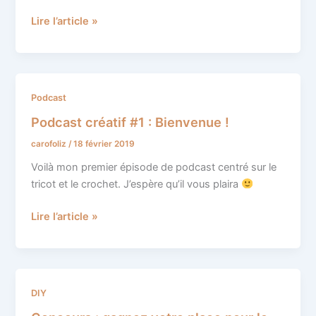
châles
Lire l’article »
Podcast
Podcast
créatif
Podcast créatif #1 : Bienvenue !
#1
carofoliz
/
18 février 2019
:
Bienvenue
Voilà mon premier épisode de podcast centré sur le
!
tricot et le crochet. J’espère qu’il vous plaira
Lire l’article »
Concours
DIY
: