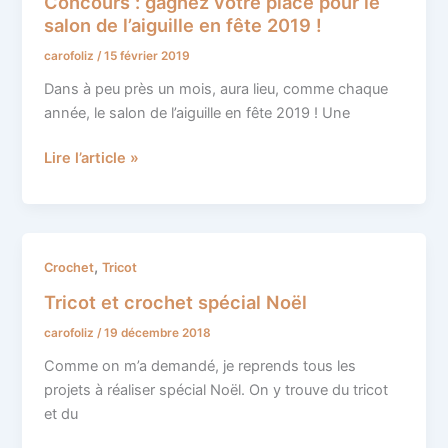
Concours : gagnez votre place pour le
gagnez
salon de l’aiguille en fête 2019 !
votre
carofoliz
/
15 février 2019
place
pour
Dans à peu près un mois, aura lieu, comme chaque
le
année, le salon de l’aiguille en fête 2019 ! Une
salon
de
Lire l’article »
l’aiguille
en
fête
2019
Tricot
,
Crochet
Tricot
!
et
Tricot et crochet spécial Noël
crochet
carofoliz
/
19 décembre 2018
spécial
Noël
Comme on m’a demandé, je reprends tous les
projets à réaliser spécial Noël. On y trouve du tricot
et du