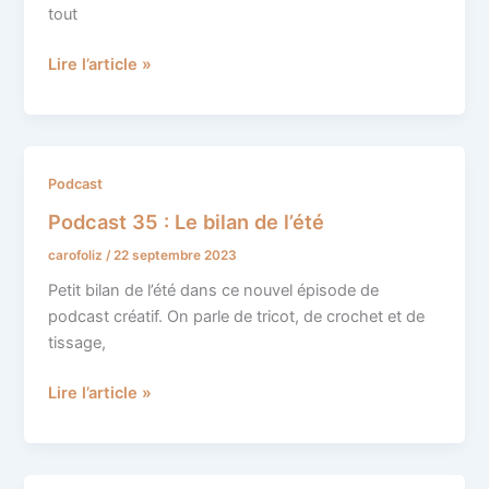
côtés
tout
Lire l’article »
Podcast
Podcast
35
Podcast 35 : Le bilan de l’été
:
carofoliz
/
22 septembre 2023
Le
bilan
Petit bilan de l’été dans ce nouvel épisode de
de
podcast créatif. On parle de tricot, de crochet et de
l’été
tissage,
Lire l’article »