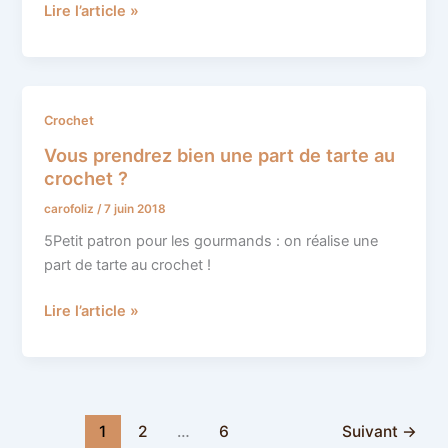
Lire l’article »
Vous
Crochet
prendrez
Vous prendrez bien une part de tarte au
bien
crochet ?
une
carofoliz
/
7 juin 2018
part
de
5Petit patron pour les gourmands : on réalise une
tarte
part de tarte au crochet !
au
crochet
Lire l’article »
?
1
2
…
6
Suivant
→