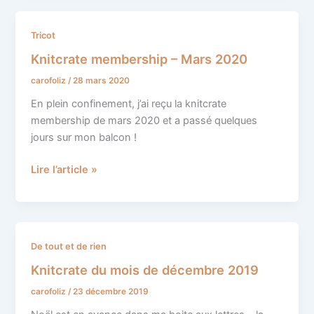
Knitcrate
Tricot
membership
Knitcrate membership – Mars 2020
–
carofoliz
/
28 mars 2020
Mars
2020
En plein confinement, j’ai reçu la knitcrate
membership de mars 2020 et a passé quelques
jours sur mon balcon !
Lire l’article »
Knitcrate
De tout et de rien
du
Knitcrate du mois de décembre 2019
mois
carofoliz
/
23 décembre 2019
de
décembre