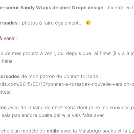
he-coeur Sandy Wraps de chez Drops design
: bientôt en 
orsades
: photos à faire également…
à venir :
e de mes projets à venir, qui depuis que j’ai filmé (il y a 3 j
é haha
torsades
de mon patron de bonnet torsadé :
foliz.com/2015/03/13/bonnet-a-torsades-nouvelle-version-
oites/
tes
avec de la laine de chez Katia dont je ne me souviens p
sais pas encore quelle paire je vais faire avec
erche d’un modèle de
châle
avec la Malabrigo socks et la L