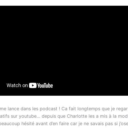
e me lance dans les podcast ! Ca fait longtemps que je rega
atifs sur youtube… depuis que Charlotte les a mis à la mod
i beaucoup hésité avant d’en faire car je ne savais pas si j’ose