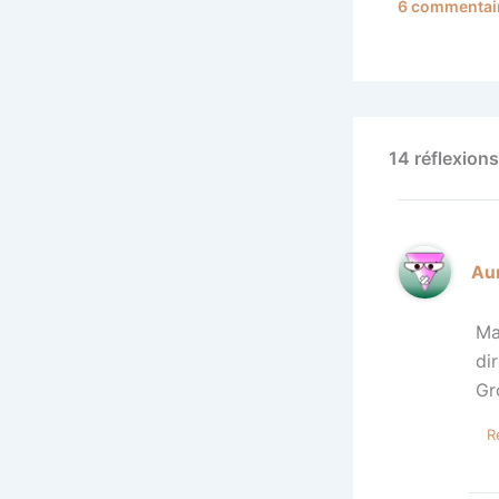
6 commentai
14 réflexions
Aur
Ma
di
Gr
R