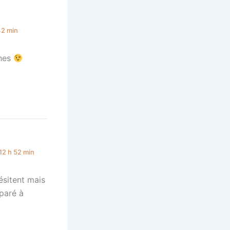
42 min
ches
 12 h 52 min
ésitent mais
paré à