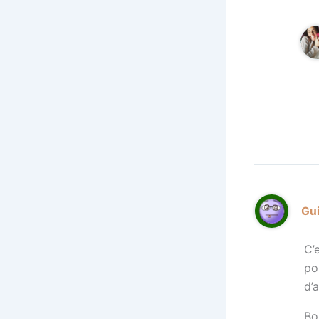
Gu
C’
po
d’
Bo