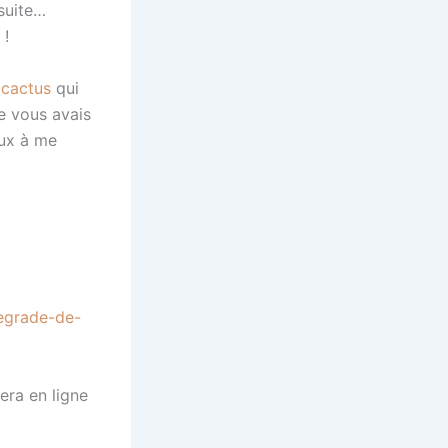
suite…
 !
 cactus
qui
e vous avais
ux à me
degrade-de-
sera en ligne