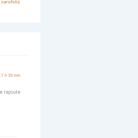
r
carofoliz
à 7 h 30 min
le rajoute