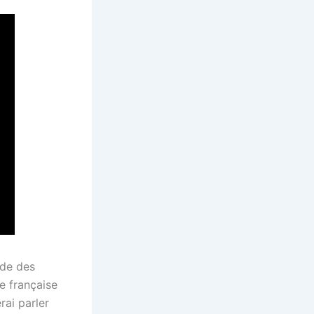
rde des
e française
rai parler