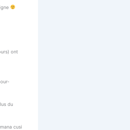
ligne
ours) ont
pour-
lus du
amana cusi