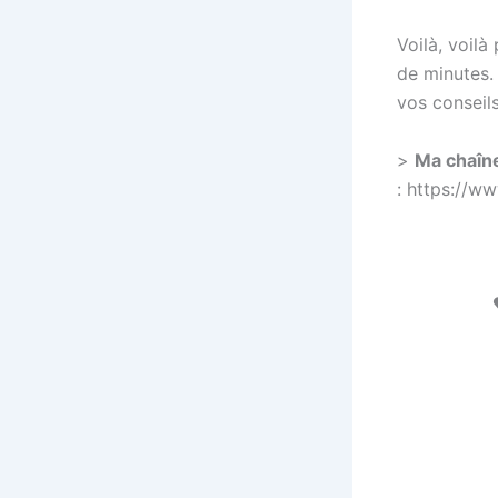
Voilà, voilà
de minutes.
vos conseil
>
Ma chaîn
: https://