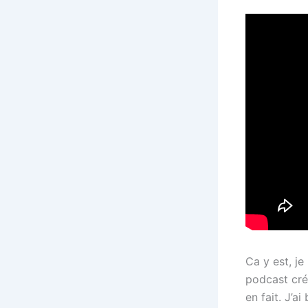
Ca y est, j
podcast cré
en fait. J’a