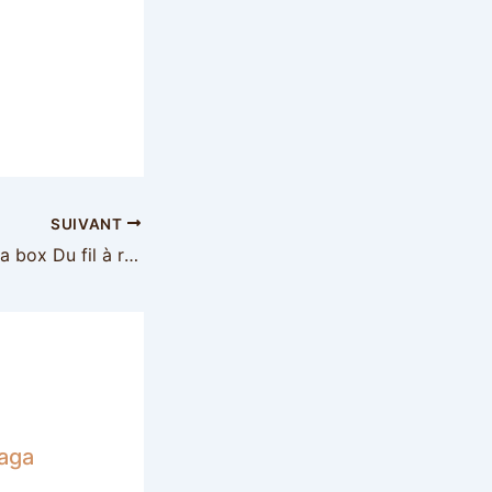
SUIVANT
Bonnet Chloé de la box Du fil à retordre
paga