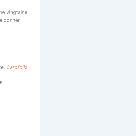
une vingtaine
me donner
ce,
Carofoliz
♥