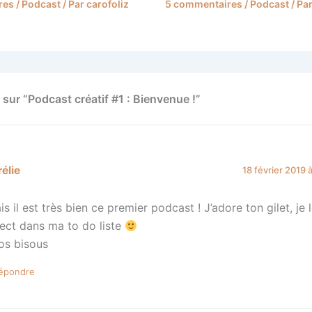
res
/
Podcast
/ Par
carofoliz
5 commentaires
/
Podcast
/ Pa
 sur “Podcast créatif #1 : Bienvenue !”
élie
18 février 2019 
is il est très bien ce premier podcast ! J’adore ton gilet, je 
rect dans ma to do liste
os bisous
épondre