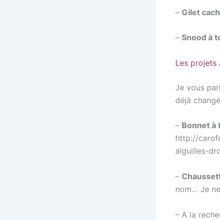
–
Gilet cac
–
Snood à t
Les projets 
Je vous parl
déjà chang
–
Bonnet à 
http://caro
aiguilles-dr
–
Chausset
nom… Je ne 
– A la rech