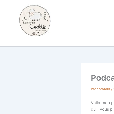
Aller
au
contenu
Carofoliz
Podcas
Par
carofoliz
/
Voilà mon pr
qu’il vous p