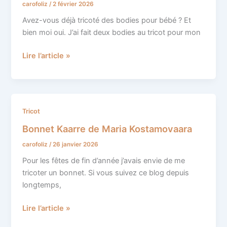
carofoliz
/
2 février 2026
pour
bébé
Avez-vous déjà tricoté des bodies pour bébé ? Et
bien moi oui. J’ai fait deux bodies au tricot pour mon
Lire l’article »
Bonnet
Tricot
Kaarre
Bonnet Kaarre de Maria Kostamovaara
de
carofoliz
/
26 janvier 2026
Maria
Kostamovaara
Pour les fêtes de fin d’année j’avais envie de me
tricoter un bonnet. Si vous suivez ce blog depuis
longtemps,
Lire l’article »