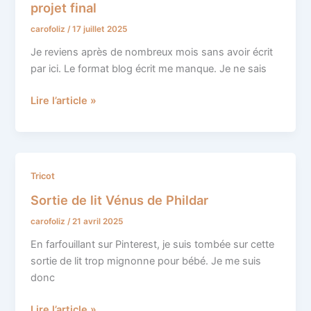
bébé
projet final
:
carofoliz
/
17 juillet 2025
de
la
Je reviens après de nombreux mois sans avoir écrit
toison
par ici. Le format blog écrit me manque. Je ne sais
au
projet
Lire l’article »
final
Sortie
Tricot
de
Sortie de lit Vénus de Phildar
lit
carofoliz
/
21 avril 2025
Vénus
de
En farfouillant sur Pinterest, je suis tombée sur cette
Phildar
sortie de lit trop mignonne pour bébé. Je me suis
donc
Lire l’article »