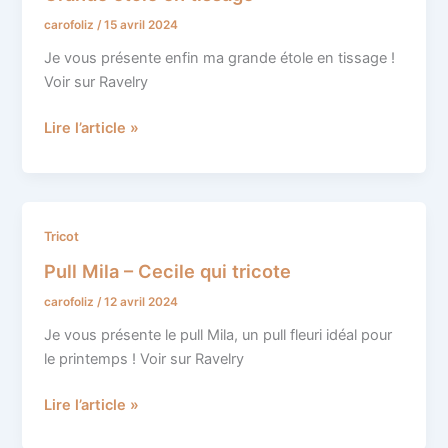
en
carofoliz
/
15 avril 2024
tissage
Je vous présente enfin ma grande étole en tissage !
Voir sur Ravelry
Lire l’article »
Pull
Tricot
Mila
Pull Mila – Cecile qui tricote
–
carofoliz
/
12 avril 2024
Cecile
qui
Je vous présente le pull Mila, un pull fleuri idéal pour
tricote
le printemps ! Voir sur Ravelry
Lire l’article »