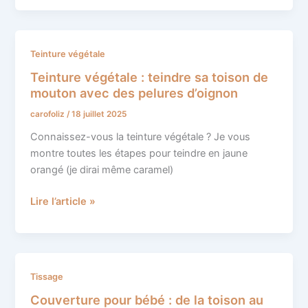
Teinture
Teinture végétale
végétale
Teinture végétale : teindre sa toison de
:
mouton avec des pelures d’oignon
teindre
carofoliz
/
18 juillet 2025
sa
toison
Connaissez-vous la teinture végétale ? Je vous
de
montre toutes les étapes pour teindre en jaune
mouton
orangé (je dirai même caramel)
avec
des
Lire l’article »
pelures
d’oignon
Couverture
Tissage
pour
Couverture pour bébé : de la toison au