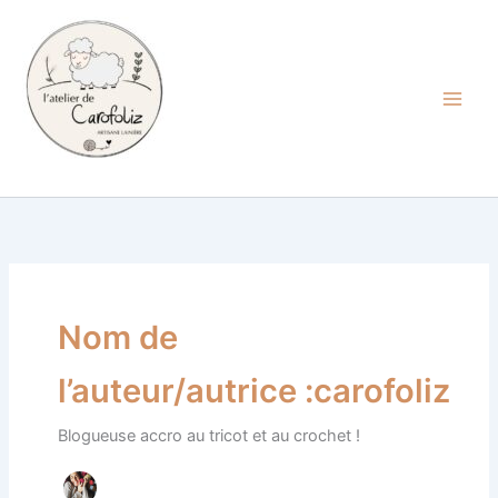
Aller
au
contenu
Carofoliz
Nom de
l’auteur/autrice :carofoliz
Blogueuse accro au tricot et au crochet !