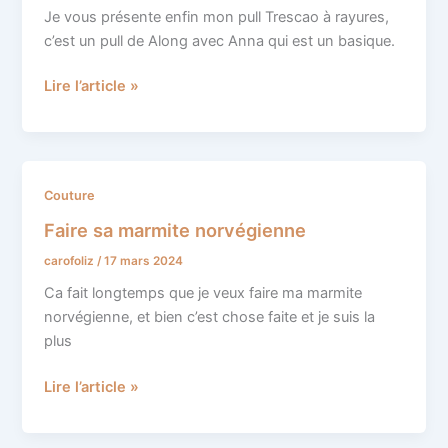
avec
Je vous présente enfin mon pull Trescao à rayures,
Anna
c’est un pull de Along avec Anna qui est un basique.
Lire l’article »
Faire
Couture
sa
Faire sa marmite norvégienne
marmite
carofoliz
/
17 mars 2024
norvégienne
Ca fait longtemps que je veux faire ma marmite
norvégienne, et bien c’est chose faite et je suis la
plus
Lire l’article »