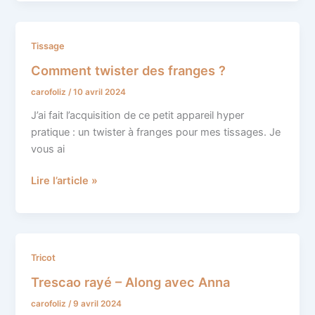
Comment
Tissage
twister
Comment twister des franges ?
des
carofoliz
/
10 avril 2024
franges
?
J’ai fait l’acquisition de ce petit appareil hyper
pratique : un twister à franges pour mes tissages. Je
vous ai
Lire l’article »
Trescao
Tricot
rayé
Trescao rayé – Along avec Anna
–
carofoliz
/
9 avril 2024
Along