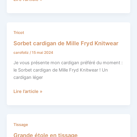
Sorbet
Tricot
cardigan
Sorbet cardigan de Mille Fryd Knitwear
de
carofoliz
/
15 mai 2024
Mille
Fryd
Je vous présente mon cardigan préféré du moment :
Knitwear
le Sorbet cardigan de Mille Fryd Knitwear ! Un
cardigan léger
Lire l’article »
Grande
Tissage
étole
Grande étole en tissage