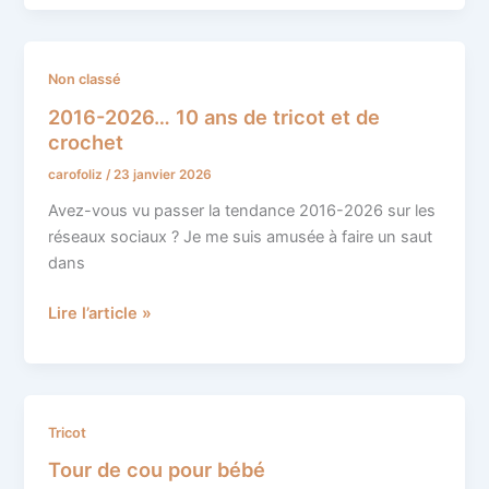
2016-
Non classé
2026…
2016-2026… 10 ans de tricot et de
10
crochet
ans
carofoliz
/
23 janvier 2026
de
tricot
Avez-vous vu passer la tendance 2016-2026 sur les
et
réseaux sociaux ? Je me suis amusée à faire un saut
de
dans
crochet
Lire l’article »
Tour
Tricot
de
Tour de cou pour bébé
cou