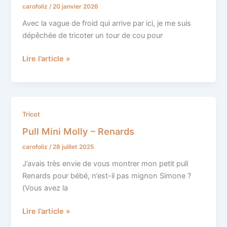
carofoliz
/
20 janvier 2026
pour
bébé
Avec la vague de froid qui arrive par ici, je me suis
dépêchée de tricoter un tour de cou pour
Lire l’article »
Pull
Tricot
Mini
Pull Mini Molly – Renards
Molly
carofoliz
/
28 juillet 2025
–
Renards
J’avais très envie de vous montrer mon petit pull
Renards pour bébé, n’est-il pas mignon Simone ?
(Vous avez la
Lire l’article »