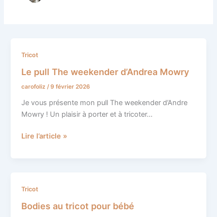
Le
Tricot
pull
Le pull The weekender d’Andrea Mowry
The
carofoliz
/
9 février 2026
weekender
d’Andrea
Je vous présente mon pull The weekender d’Andre
Mowry
Mowry ! Un plaisir à porter et à tricoter…
Lire l’article »
Bodies
Tricot
au
Bodies au tricot pour bébé
tricot