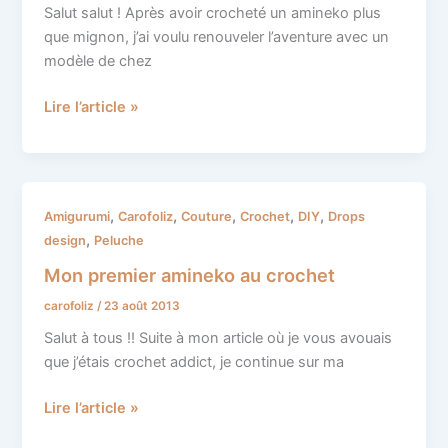
petit
Salut salut ! Après avoir crocheté un amineko plus
chat
que mignon, j’ai voulu renouveler l’aventure avec un
modèle de chez
Lire l’article »
Mon
,
,
,
,
,
Amigurumi
Carofoliz
Couture
Crochet
DIY
Drops
premier
,
design
Peluche
amineko
Mon premier amineko au crochet
au
carofoliz
/
23 août 2013
crochet
Salut à tous !! Suite à mon article où je vous avouais
que j’étais crochet addict, je continue sur ma
Lire l’article »