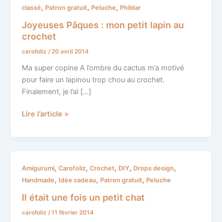
Pâques
,
,
,
classé
Patron gratuit
Peluche
Phildar
:
Joyeuses Pâques : mon petit lapin au
mon
crochet
petit
carofoliz
/
20 avril 2014
lapin
au
Ma super copine A l’ombre du cactus m’a motivé
crochet
pour faire un lapinou trop chou au crochet.
Finalement, je l’ai […]
Lire l’article »
Il
,
,
,
,
,
Amigurumi
Carofoliz
Crochet
DIY
Drops design
était
,
,
,
Handmade
Idée cadeau
Patron gratuit
Peluche
une
Il était une fois un petit chat
fois
carofoliz
/
11 février 2014
un