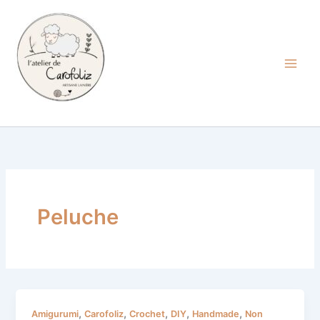
Aller
au
contenu
Carofoliz
Peluche
Joyeuses
,
,
,
,
,
Amigurumi
Carofoliz
Crochet
DIY
Handmade
Non