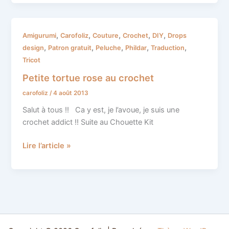
Petite
,
,
,
,
,
Amigurumi
Carofoliz
Couture
Crochet
DIY
Drops
tortue
,
,
,
,
,
design
Patron gratuit
Peluche
Phildar
Traduction
rose
Tricot
au
Petite tortue rose au crochet
crochet
carofoliz
/
4 août 2013
Salut à tous !! Ca y est, je l’avoue, je suis une
crochet addict !! Suite au Chouette Kit
Lire l’article »