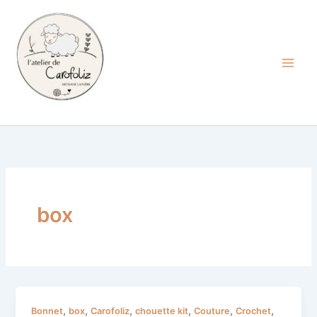
Aller
au
contenu
Carofoliz
box
Chouette
,
,
,
,
,
,
Bonnet
box
Carofoliz
chouette kit
Couture
Crochet