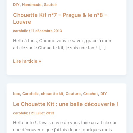
Kit
,
,
DIY
Handmade
Sautoir
n°7
Chouette Kit n°7 – Prague & le n°8 –
–
Louvre
Prague
carofoliz
/
11 décembre 2013
&
le
Hello à tous, Comme vous le savez, grâce à mon
n°8
article sur le Chouette Kit, je suis une fan ! […]
–
Louvre
Lire l’article »
Le
,
,
,
,
,
box
Carofoliz
chouette kit
Couture
Crochet
DIY
Chouette
Le Chouette Kit : une belle découverte !
Kit
carofoliz
/
21 juillet 2013
:
une
Hello hello ! J’avais envie de vous faire un article sur
belle
une découverte que j’ai fais depuis quelques mois