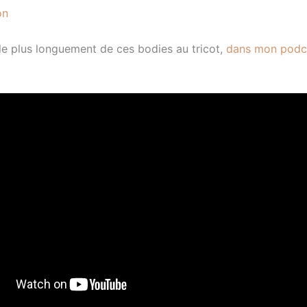
on
le plus longuement de ces bodies au tricot,
dans mon podc