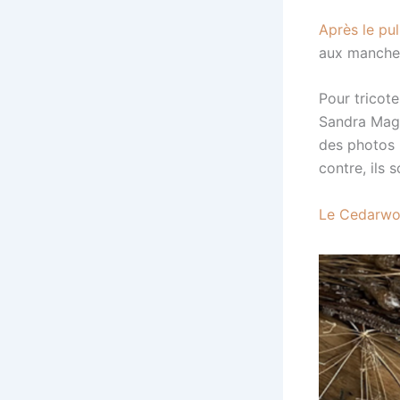
Après le pu
aux manches 
Pour tricot
Sandra Maga
des photos p
contre, ils 
Le Cedarw