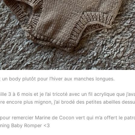
 un body plutôt pour l’hiver aux manches longues.
taille 3 à 6 mois et je l’ai tricoté avec un fil acrylique que j’a
re encore plus mignon, j’ai brodé des petites abeilles dessu
e pour remercier Marine de Cocon vert qui m’a offert le pat
ning Baby Romper <3