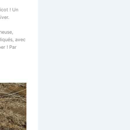
icot ! Un
iver.
neuse,
liqués, avec
er ! Par