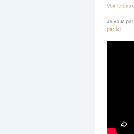
Voir le patr
Je vous par
par ici
: