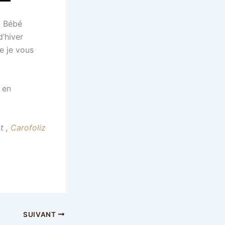
. Bébé
d’hiver
ue je vous
 en
t ,
Carofoliz
SUIVANT