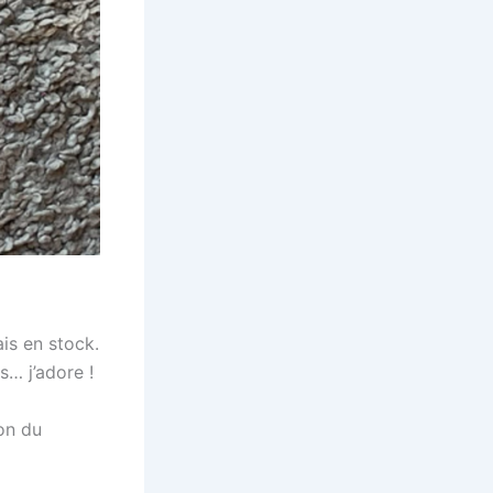
vais en stock.
s… j’adore !
ron du