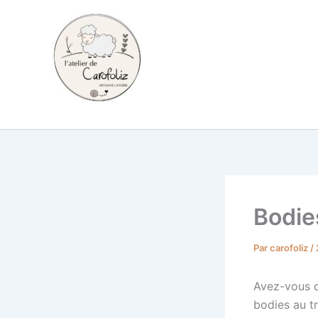
Aller
au
contenu
Carofoliz
Bodie
Par
carofoliz
/
Avez-vous dé
bodies au tr