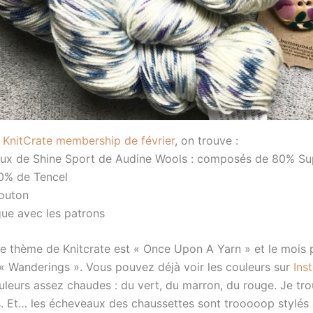
 KnitCrate membership de février
, on trouve :
aux de Shine Sport de Audine Wools : composés de 80% S
0% de Tencel
outon
gue avec les patrons
le thème de Knitcrate est « Once Upon A Yarn » et le mois p
« Wanderings ». Vous pouvez déjà voir les couleurs sur
Ins
leurs assez chaudes : du vert, du marron, du rouge. Je trou
. Et… les écheveaux des chaussettes sont trooooop stylés