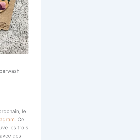
uperwash
rochain, le
tagram.
Ce
ve les trois
 avec des