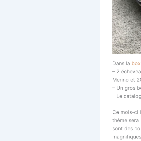
Dans la
box
– 2 écheve
Merino et 2
– Un gros b
– Le catalo
Ce mois-ci 
thème sera 
sont des cou
magnifiques