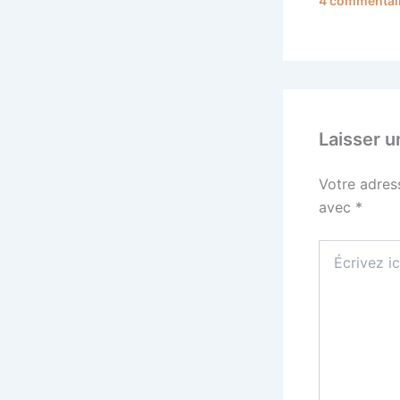
4 commentai
Laisser 
Votre adres
avec
*
Écrivez
ici…