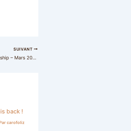
SUIVANT
Knitcrate membership – Mars 2020
is back !
 Par
carofoliz