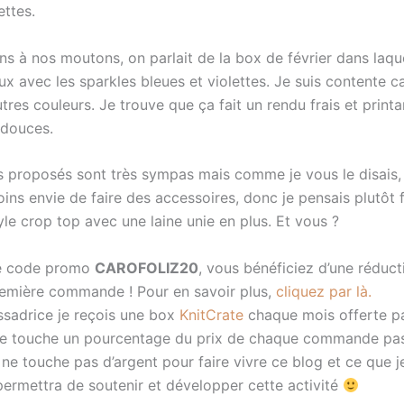
ettes.
s à nos moutons, on parlait de la box de février dans laquel
x avec les sparkles bleues et violettes. Je suis contente ca
tres couleurs. Je trouve que ça fait un rendu frais et printan
 douces.
 proposés sont très sympas mais comme je vous le disais, j
ns envie de faire des accessoires, donc je pensais plutôt f
yle crop top avec une laine unie en plus. Et vous ?
e code promo
CAROFOLIZ20
, vous bénéficiez d’une réduc
remière commande ! Pour en savoir plus,
cliquez par là.
sadrice je reçois une box
KnitCrate
chaque mois offerte pa
je touche un pourcentage du prix de chaque commande pa
ne touche pas d’argent pour faire vivre ce blog et ce que j
permettra de soutenir et développer cette activité