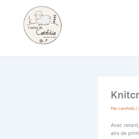
Aller
au
contenu
Carofoliz
Knitc
Par
carofoliz
/
Avec retard
airs de prin