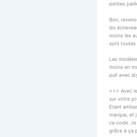
petites paill
Bon, revenon
les écheveau
moins les au
sont toutes
Les modèles
moins en moi
pull avec st
>>> Avec l
sur votre p
Etant ambas
marque, et 
ce code. Je 
grâce à ça 