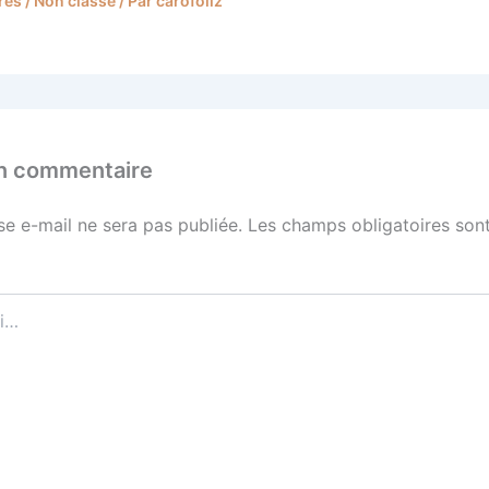
res
/
Non classé
/ Par
carofoliz
un commentaire
se e-mail ne sera pas publiée.
Les champs obligatoires sont