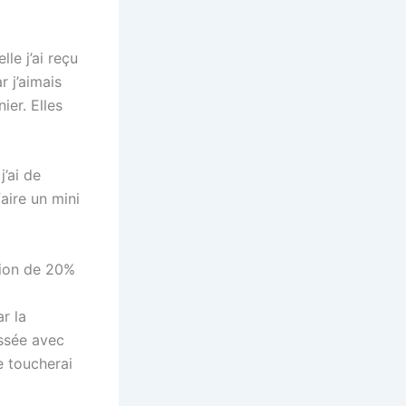
le j’ai reçu
r j’aimais
ier. Elles
’ai de
aire un mini
tion de 20%
r la
ssée avec
e toucherai