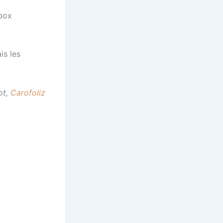
 box
is les
ot,
Carofoliz