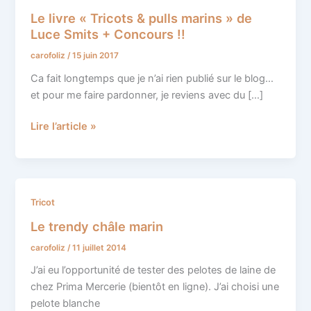
livre
Le livre « Tricots & pulls marins » de
« Tricots
Luce Smits + Concours !!
&
carofoliz
/
15 juin 2017
pulls
marins »
Ca fait longtemps que je n’ai rien publié sur le blog…
de
et pour me faire pardonner, je reviens avec du […]
Luce
Smits
Lire l’article »
+
Concours
!!
Le
Tricot
trendy
Le trendy châle marin
châle
carofoliz
/
11 juillet 2014
marin
J’ai eu l’opportunité de tester des pelotes de laine de
chez Prima Mercerie (bientôt en ligne). J’ai choisi une
pelote blanche