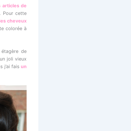
 articles de
. Pour cette
les cheveux
ote colorée à
n étagère de
un joli vieux
s j’ai fais
un