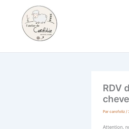
Aller
au
contenu
Carofoliz
RDV de
chev
Par
carofoliz
/
Attention, 