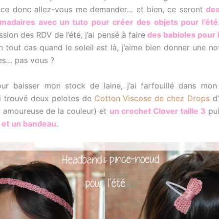
-ce donc allez-vous me demander… et bien, ce seront
des
madaires avec un tuto pour créer des objets pour l’été
sion des RDV de l’été, j’ai pensé à faire
des babioles pour 
en tout cas quand le soleil est là, j’aime bien donner une n
es… pas vous ?
ur baisser mon stock de laine, j’ai farfouillé dans mo
’ai trouvé deux pelotes de
Cotton Viscose de chez Drops
d’
is amoureuse de la couleur) et
un
crochet Clover
taille 3
pui
 et un bandeau
.