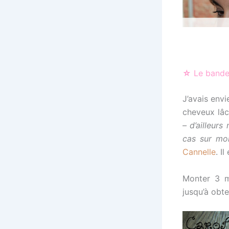
☆
Le bande
J’avais envi
cheveux lâ
– d’ailleur
cas sur moi
Cannelle
. Il
Monter 3 ma
jusqu’à obte