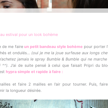
au estival pour un look bohème
e de me faire
un petit bandeau style bohème
pour porter l
chés et ondulés…
(oui je me la joue surfeuse aux longs ch
s n’achetez jamais le spray Bumble & Bumble qui ne marche
 ^^).
J’ai de suite pensé à celui que faisait Pripri du b
 est
hypra simple et rapide à faire :
illes et faire 2 mailles en l’air pour tourner. Puis, fair
nir la longueur désirée.