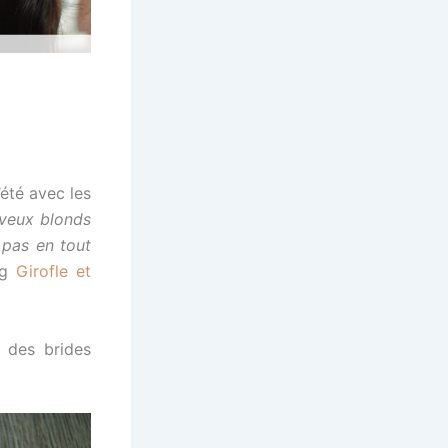
’été avec les
eveux blonds
 pas en tout
log
Girofle et
e des brides