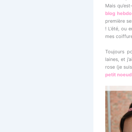
Mais qu’est
blog hebdo
première ses
! L’été, ou 
mes coiffur
Toujours po
laines, et j
rose (je su
petit noeud