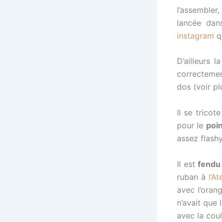
l’assembler
lancée dan
instagram
qu
D’ailleurs 
correctemen
dos (voir pl
Il se tricot
pour le
poi
assez flashy
Il est
fendu
ruban à
l’At
avec l’orang
n’avait que 
avec la coul