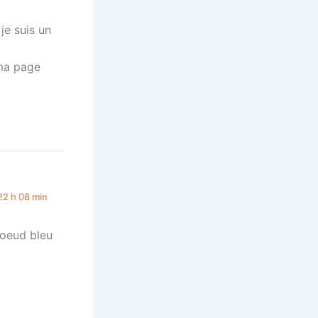
je suis un
 ma page
22 h 08 min
 noeud bleu