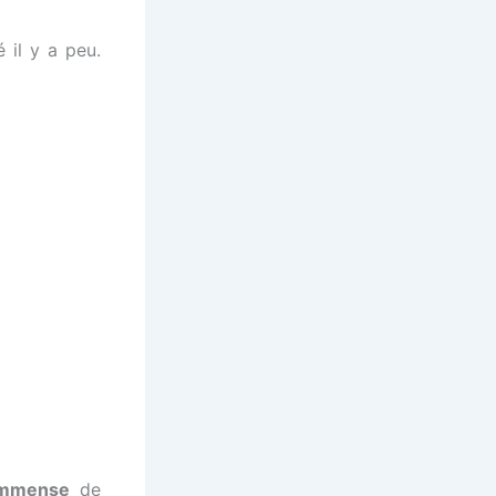
 il y a peu.
immense
de