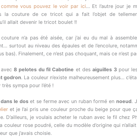
,
comme vous pouvez le voir par ici
… Et l’autre jour je m
s la couture de ce tricot qui a fait l’objet de tellem
’il allait devenir le tricot boulet !!
la couture n’a pas été aisée, car j’ai eu du mal à assemble
t… surtout au niveau des épaules et de l’encolure, notam
us bas). Finalement, ce n’est pas choquant, mais ce n’est pas
e avec
8 pelotes du fil Cabotine
et des
aiguilles 3
pour le
nt godron
. La couleur n’existe malheureusement plus… c’éta
 très sympa pour l’été !
 dans le dos
et se ferme avec un ruban formé en
noeud
. 
e
lier
et je l’ai pris une couleur proche du beige pour que ça
e. D’ailleurs, je voulais acheter le ruban avec le fil chez Ph
la couleur rose poudré, celle du modèle d’origine qui n’allai
eur que j’avais choisie.