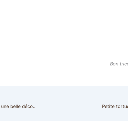
Bon tric
Le Chouette Kit : une belle découverte !
Petite tort