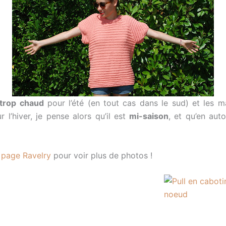
trop chaud
pour l’été (en tout cas dans le sud) et les 
 l’hiver, je pense alors qu’il est
mi-saison
, et qu’en auto
page Ravelry
pour voir plus de photos !