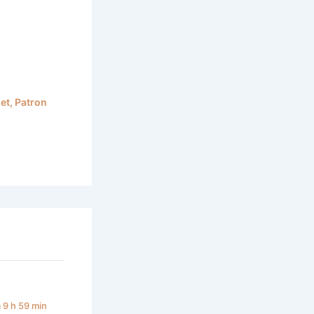
et
,
Patron
 9 h 59 min