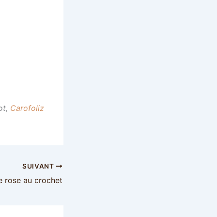
ot,
Carofoliz
SUIVANT
ue rose au crochet