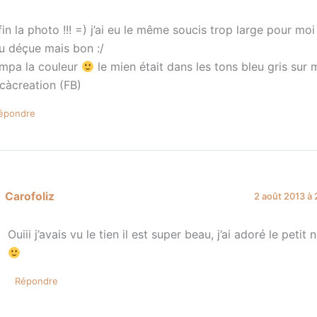
fin la photo !!! =) j’ai eu le même soucis trop large pour moi 
u déçue mais bon :/
mpa la couleur
le mien était dans les tons bleu gris sur
icàcreation (FB)
épondre
Carofoliz
2 août 2013 à 
Ouiii j’avais vu le tien il est super beau, j’ai adoré le petit
Répondre