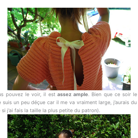
pouvez le voir, il est
assez ample
. Bien que ce soir l
je suis un peu déçue car il me va vraiment large, j’aurais du 
i j’ai fais la taille la plus petite du patron).