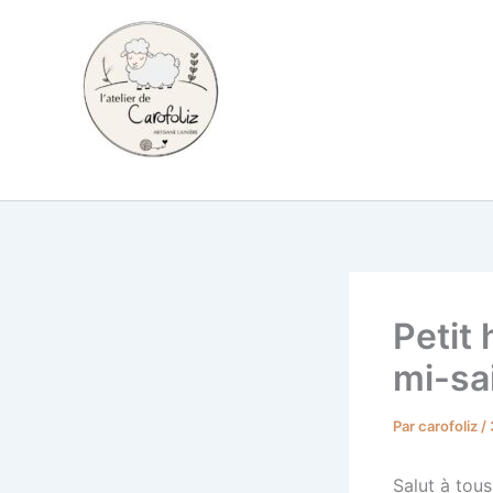
Aller
au
contenu
Carofoliz
Petit 
mi-sa
Par
carofoliz
/
Salut à tous 