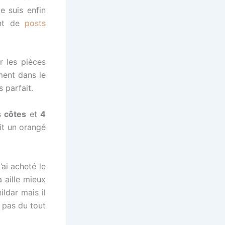
e suis enfin
ent de
posts
r les pièces
ment dans le
 parfait.
s
côtes
et
4
it un orangé
J’ai acheté le
 aille mieux
ildar mais il
t pas du tout