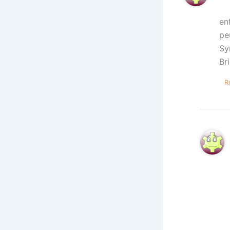
en
pe
Sy
Br
R