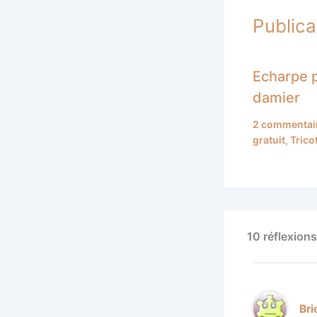
Publica
Echarpe 
damier
2 commentai
gratuit
,
Trico
10 réflexions
Bri