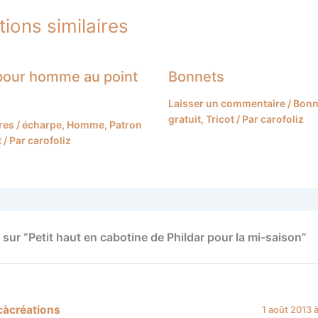
tions similaires
pour homme au point
Bonnets
Laisser un commentaire
/
Bonn
gratuit
,
Tricot
/ Par
carofoliz
res
/
écharpe
,
Homme
,
Patron
t
/ Par
carofoliz
 sur “Petit haut en cabotine de Phildar pour la mi-saison”
càcréations
1 août 2013 à