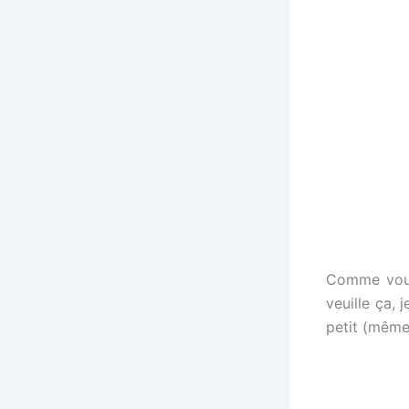
Comme vous 
veuille ça, 
petit (même s