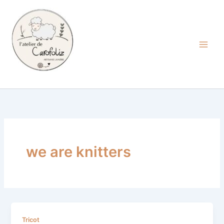
Aller
au
contenu
Carofoliz
we are knitters
Luge
Tricot