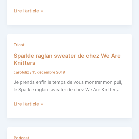
Lire l’article »
Sparkle
Tricot
raglan
Sparkle raglan sweater de chez We Are
sweater
Knitters
de
carofoliz
/
15 décembre 2019
chez
We
Je prends enfin le temps de vous montrer mon pull,
Are
le Sparkle raglan sweater de chez We Are Knitters.
Knitters
Lire l’article »
Podcast
Podcast