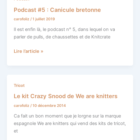
#5
Podcast #5 : Canicule bretonne
:
carofoliz
/
1 juillet 2019
Canicule
bretonne
Il est enfin là, le podcast n° 5, dans lequel on va
parler de pulls, de chaussettes et de Knitcrate
Lire l’article »
Le
Tricot
kit
Le kit Crazy Snood de We are knitters
Crazy
carofoliz
/
10 décembre 2014
Snood
de
Ca fait un bon moment que je lorgne sur la marque
We
espagnole We are knitters qui vend des kits de tricot,
are
et
knitters