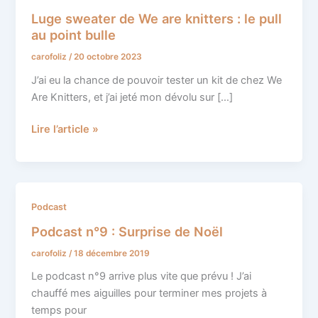
sweater
Luge sweater de We are knitters : le pull
de
au point bulle
We
carofoliz
/
20 octobre 2023
are
knitters
J’ai eu la chance de pouvoir tester un kit de chez We
:
Are Knitters, et j’ai jeté mon dévolu sur […]
le
pull
Lire l’article »
au
point
bulle
Podcast
Podcast
n°9
Podcast n°9 : Surprise de Noël
:
carofoliz
/
18 décembre 2019
Surprise
de
Le podcast n°9 arrive plus vite que prévu ! J’ai
Noël
chauffé mes aiguilles pour terminer mes projets à
temps pour