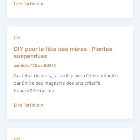
Lire l’article »
DIY
DIY
pour
DIY pour la fête des mères : Plantes
la
suspendues
fête
carofoliz
/
28 avril 2015
des
mères
Au début du mois, j’ai eu le plaisir d’être contactée
:
par Emilie des magasins des arts créatifs
Plantes
Rougier&Plé qui me
suspendues
Lire l’article »
DIY
DIY