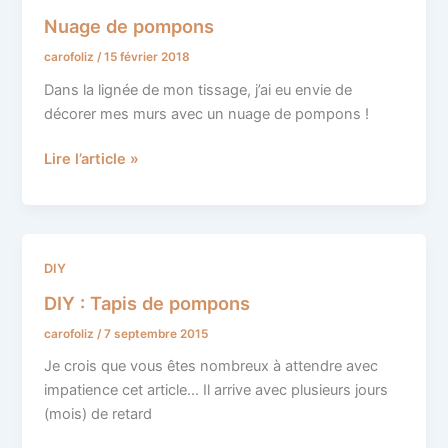
de
Nuage de pompons
pompons
carofoliz
/
15 février 2018
Dans la lignée de mon tissage, j’ai eu envie de
décorer mes murs avec un nuage de pompons !
Lire l’article »
DIY
DIY
:
DIY : Tapis de pompons
Tapis
carofoliz
/
7 septembre 2015
de
pompons
Je crois que vous êtes nombreux à attendre avec
impatience cet article… Il arrive avec plusieurs jours
(mois) de retard