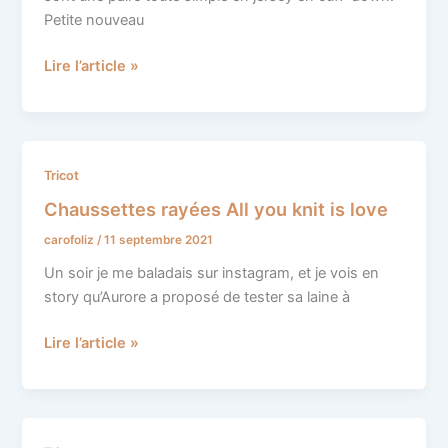
Petite nouveau
Lire l’article »
Chaussettes
Tricot
rayées
Chaussettes rayées All you knit is love
All
carofoliz
/
11 septembre 2021
you
knit
Un soir je me baladais sur instagram, et je vois en
is
story qu’Aurore a proposé de tester sa laine à
love
Lire l’article »