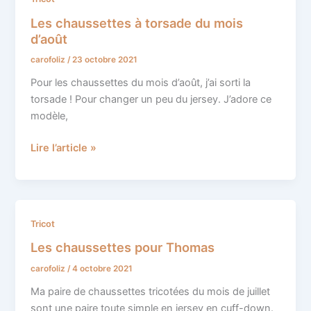
chaussettes
Les chaussettes à torsade du mois
à
d’août
torsade
carofoliz
/
23 octobre 2021
du
mois
Pour les chaussettes du mois d’août, j’ai sorti la
d’août
torsade ! Pour changer un peu du jersey. J’adore ce
modèle,
Lire l’article »
Les
Tricot
chaussettes
Les chaussettes pour Thomas
pour
carofoliz
/
4 octobre 2021
Thomas
Ma paire de chaussettes tricotées du mois de juillet
sont une paire toute simple en jersey en cuff-down.