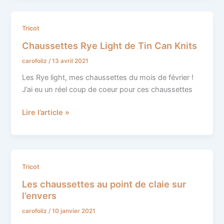
Chaussettes
Tricot
Rye
Chaussettes Rye Light de Tin Can Knits
Light
carofoliz
/
13 avril 2021
de
Tin
Les Rye light, mes chaussettes du mois de février !
Can
J’ai eu un réel coup de coeur pour ces chaussettes
Knits
Lire l’article »
Les
Tricot
chaussettes
Les chaussettes au point de claie sur
au
l’envers
point
carofoliz
/
10 janvier 2021
de