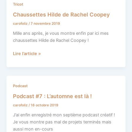
Chaussettes
Tricot
Hilde
Chaussettes Hilde de Rachel Coopey
de
carofoliz
/
7 novembre 2019
Rachel
Coopey
Mille ans après, je vous montre enfin par ici mes
chaussettes Hilde de Rachel Coopey !
Lire l’article »
Podcast
Podcast
#7
Podcast #7 : L’automne est là !
:
carofoliz
/
16 octobre 2019
L’automne
est
J’ai enfin enregistré mon septième podcast créatif !
là
Je vous montre pas mal de projets terminés mais
!
aussi mon en-cours