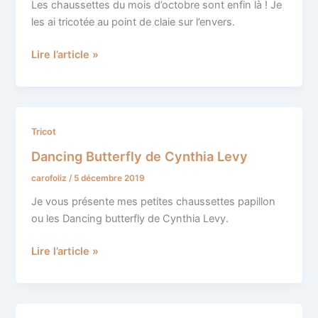
claie
Les chaussettes du mois d’octobre sont enfin là ! Je
sur
les ai tricotée au point de claie sur l’envers.
l’envers
Lire l’article »
Dancing
Tricot
Butterfly
Dancing Butterfly de Cynthia Levy
de
carofoliz
/
5 décembre 2019
Cynthia
Levy
Je vous présente mes petites chaussettes papillon
ou les Dancing butterfly de Cynthia Levy.
Lire l’article »