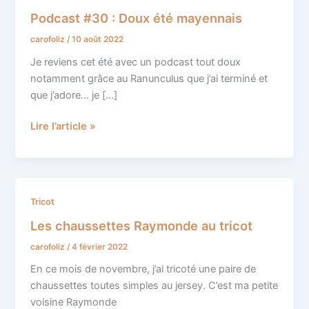
#30
Podcast #30 : Doux été mayennais
:
carofoliz
/
10 août 2022
Doux
été
Je reviens cet été avec un podcast tout doux
mayennais
notamment grâce au Ranunculus que j’ai terminé et
que j’adore… je […]
Lire l’article »
Les
Tricot
chaussettes
Les chaussettes Raymonde au tricot
Raymonde
carofoliz
/
4 février 2022
au
tricot
En ce mois de novembre, j’ai tricoté une paire de
chaussettes toutes simples au jersey. C’est ma petite
voisine Raymonde