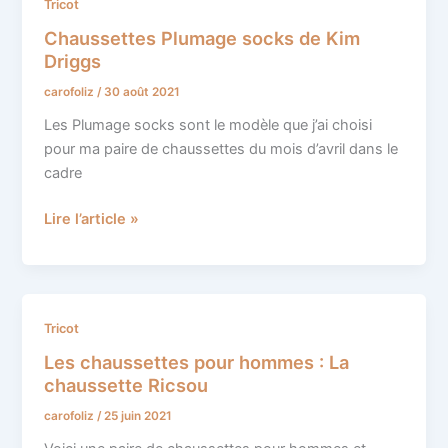
Chaussettes
Tricot
Plumage
Chaussettes Plumage socks de Kim
socks
Driggs
de
carofoliz
/
30 août 2021
Kim
Driggs
Les Plumage socks sont le modèle que j’ai choisi
pour ma paire de chaussettes du mois d’avril dans le
cadre
Lire l’article »
Les
Tricot
chaussettes
Les chaussettes pour hommes : La
pour
chaussette Ricsou
hommes
carofoliz
/
25 juin 2021
:
La