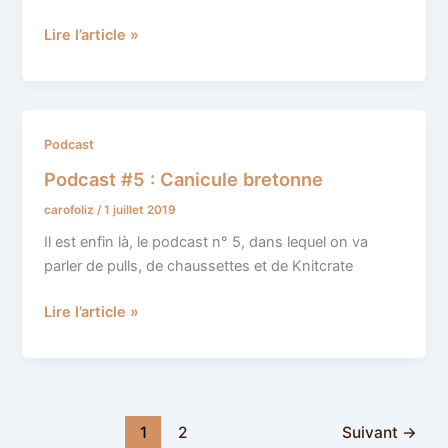
Lire l’article »
Podcast
Podcast
#5
Podcast #5 : Canicule bretonne
:
carofoliz
/
1 juillet 2019
Canicule
bretonne
Il est enfin là, le podcast n° 5, dans lequel on va
parler de pulls, de chaussettes et de Knitcrate
Lire l’article »
1
2
Suivant
→