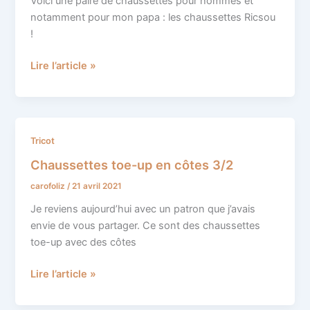
Voici une paire de chaussettes pour hommes et
chaussette
notamment pour mon papa : les chaussettes Ricsou
Ricsou
!
Lire l’article »
Chaussettes
Tricot
toe-
Chaussettes toe-up en côtes 3/2
up
carofoliz
/
21 avril 2021
en
côtes
Je reviens aujourd’hui avec un patron que j’avais
3/2
envie de vous partager. Ce sont des chaussettes
toe-up avec des côtes
Lire l’article »