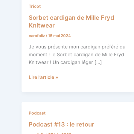
Sorbet
Tricot
cardigan
Sorbet cardigan de Mille Fryd
de
Knitwear
Mille
carofoliz
/
15 mai 2024
Fryd
Knitwear
Je vous présente mon cardigan préféré du
moment : le Sorbet cardigan de Mille Fryd
Knitwear ! Un cardigan léger […]
Lire l’article »
Podcast
Podcast
#13
Podcast #13 : le retour
: