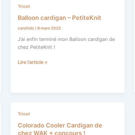
Balloon
Tricot
cardigan
Balloon cardigan – PetiteKnit
–
carofoliz
/
8 mars 2022
PetiteKnit
J’ai enfin terminé mon Balloon cardigan de
chez PetiteKnit !
Lire l’article »
Colorado
Tricot
Cooler
Colorado Cooler Cardigan de
Cardigan
chez WAK + concours !