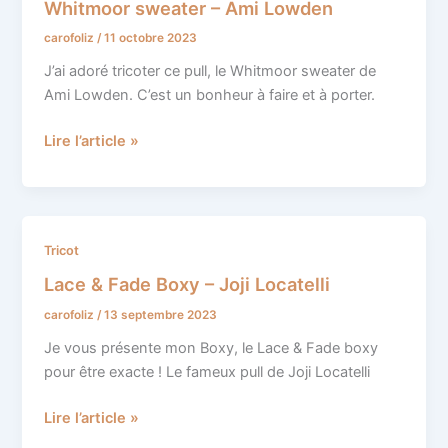
Whitmoor sweater – Ami Lowden
–
carofoliz
/
11 octobre 2023
Ami
Lowden
J’ai adoré tricoter ce pull, le Whitmoor sweater de
Ami Lowden. C’est un bonheur à faire et à porter.
Lire l’article »
Lace
Tricot
&
Lace & Fade Boxy – Joji Locatelli
Fade
carofoliz
/
13 septembre 2023
Boxy
–
Je vous présente mon Boxy, le Lace & Fade boxy
Joji
pour être exacte ! Le fameux pull de Joji Locatelli
Locatelli
Lire l’article »