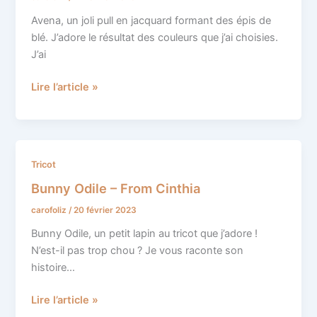
de
Jennifer
Avena, un joli pull en jacquard formant des épis de
Steingass
blé. J’adore le résultat des couleurs que j’ai choisies.
J’ai
Lire l’article »
Bunny
Tricot
Odile
Bunny Odile – From Cinthia
–
carofoliz
/
20 février 2023
From
Cinthia
Bunny Odile, un petit lapin au tricot que j’adore !
N’est-il pas trop chou ? Je vous raconte son
histoire…
Lire l’article »