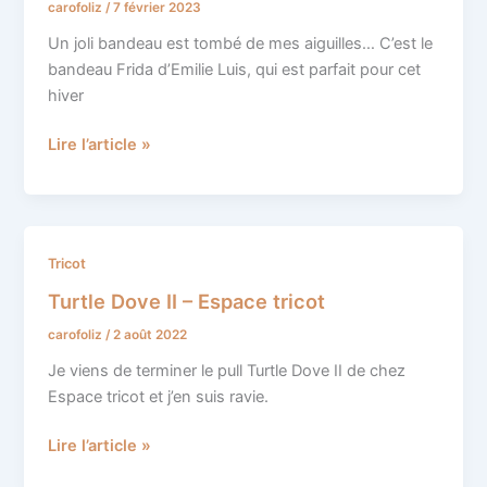
carofoliz
/
7 février 2023
Atelier
Emilie
Un joli bandeau est tombé de mes aiguilles… C’est le
bandeau Frida d’Emilie Luis, qui est parfait pour cet
hiver
Lire l’article »
Turtle
Tricot
Dove
Turtle Dove II – Espace tricot
II
carofoliz
/
2 août 2022
–
Espace
Je viens de terminer le pull Turtle Dove II de chez
tricot
Espace tricot et j’en suis ravie.
Lire l’article »