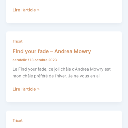
and
Toad
Lire l’article »
Find
Tricot
your
Find your fade – Andrea Mowry
fade
carofoliz
/
13 octobre 2023
–
Andrea
Le Find your fade, ce joli châle d’Andrea Mowry est
Mowry
mon châle préféré de l’hiver. Je ne vous en ai
Lire l’article »
Whitmoor
Tricot
sweater