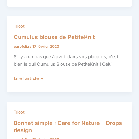
Cumulus
Tricot
blouse
Cumulus blouse de PetiteKnit
de
carofoliz
/
17 février 2023
PetiteKnit
S’il y a un basique à avoir dans vos placards, c’est
bien le pull Cumulus Blouse de PetiteKnit ! Celui
Lire l’article »
Bonnet
Tricot
simple
Bonnet simple : Care for Nature – Drops
:
design
Care