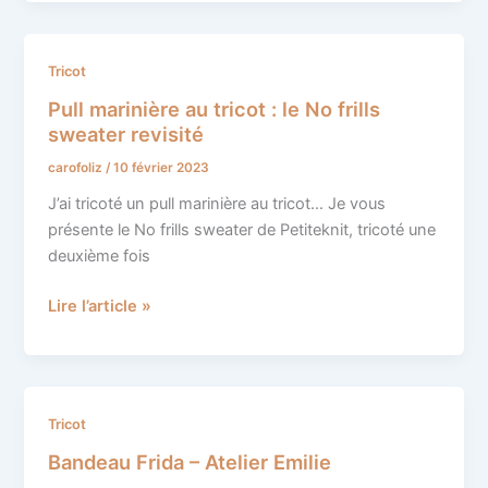
au
tricot
Pull
Tricot
marinière
Pull marinière au tricot : le No frills
au
sweater revisité
tricot
carofoliz
/
10 février 2023
:
le
J’ai tricoté un pull marinière au tricot… Je vous
No
présente le No frills sweater de Petiteknit, tricoté une
frills
deuxième fois
sweater
revisité
Lire l’article »
Bandeau
Tricot
Frida
Bandeau Frida – Atelier Emilie
–