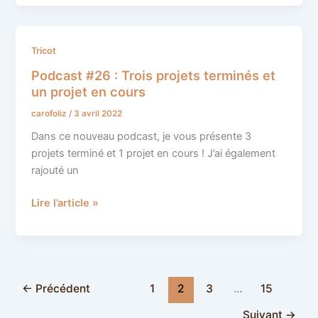
Podcast
Tricot
#26
Podcast #26 : Trois projets terminés et
:
un projet en cours
Trois
carofoliz
/
3 avril 2022
projets
terminés
Dans ce nouveau podcast, je vous présente 3
et
projets terminé et 1 projet en cours ! J’ai également
un
rajouté un
projet
en
Lire l’article »
cours
←
Précédent
1
2
3
…
15
Suivant
→