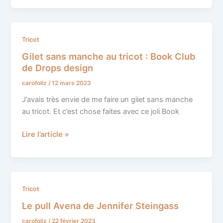
Gilet
Tricot
sans
Gilet sans manche au tricot : Book Club
manche
de Drops design
au
carofoliz
/
12 mars 2023
tricot
:
J’avais très envie de me faire un gilet sans manche
Book
au tricot. Et c’est chose faites avec ce joli Book
Club
de
Lire l’article »
Drops
design
Le
Tricot
pull
Le pull Avena de Jennifer Steingass
Avena
carofoliz
/
22 février 2023