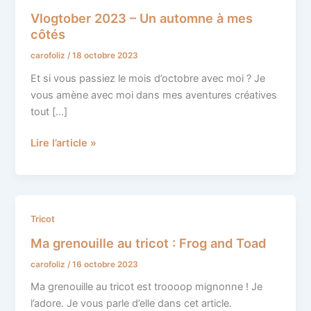
2023
Vlogtober 2023 – Un automne à mes
–
côtés
Un
carofoliz
/
18 octobre 2023
automne
à
Et si vous passiez le mois d’octobre avec moi ? Je
mes
vous amène avec moi dans mes aventures créatives
côtés
tout […]
Lire l’article »
Ma
Tricot
grenouille
Ma grenouille au tricot : Frog and Toad
au
carofoliz
/
16 octobre 2023
tricot
:
Ma grenouille au tricot est troooop mignonne ! Je
Frog
l’adore. Je vous parle d’elle dans cet article.