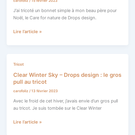
carofoliz
/
15 février 2023
for
Nature
J’ai tricoté un bonnet simple à mon beau père pour
–
Noël, le Care for nature de Drops design.
Drops
design
Lire l’article »
Clear
Tricot
Winter
Clear Winter Sky – Drops design : le gros
Sky
pull au tricot
–
carofoliz
/
13 février 2023
Drops
design
Avec le froid de cet hiver, j’avais envie d’un gros pull
:
au tricot. Je suis tombée sur le Clear Winter
le
gros
Lire l’article »
pull