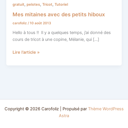
mitaines
,
,
,
gratuit
pelotes
Tricot
Tutoriel
avec
Mes mitaines avec des petits hiboux
des
carofoliz
/
10 août 2013
petits
hiboux
Hello à tous !! Il y a quelques temps, j’ai donné des
cours de tricot à une copine, Mélanie, qui […]
Lire l’article »
Copyright © 2026 Carofoliz | Propulsé par
Thème WordPress
Astra