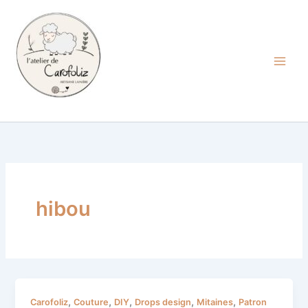
Aller
au
contenu
Carofoliz
hibou
Mes
,
,
,
,
,
Carofoliz
Couture
DIY
Drops design
Mitaines
Patron