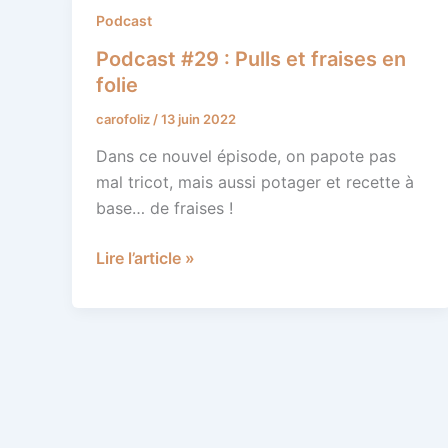
Podcast
Podcast
#29
Podcast #29 : Pulls et fraises en
:
folie
Pulls
carofoliz
/
13 juin 2022
et
fraises
Dans ce nouvel épisode, on papote pas
en
mal tricot, mais aussi potager et recette à
folie
base… de fraises !
Lire l’article »