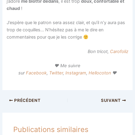
j’adore
me blottir dedans
, il est trop
doux, confortable et
chaud
!
J’espère que le patron sera assez clair, et qu’il n’y aura pas
trop de coquilles… N’hésitez pas à me le dire en
commentaires pour que je les corrige
Bon tricot,
Carofoliz
♥ Me suivre
sur
Facebook
,
Twitter
,
Instagram
,
Hellocoton
♥
PRÉCÉDENT
SUIVANT
Publications similaires