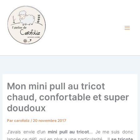
Aller
au
contenu
Carofoliz
Mon mini pull au tricot
chaud, confortable et super
doudoux
Par
carofoliz
/
20 novembre 2017
J’avais envie d’un
mini pull au tricot
… Je me suis donc
lancée ce défi, qui en plus a une particularité… Il
se tricote