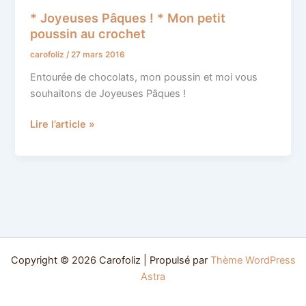
Joyeuses
* Joyeuses Pâques ! * Mon petit
Pâques
poussin au crochet
!
carofoliz
/
27 mars 2016
*
Mon
Entourée de chocolats, mon poussin et moi vous
petit
souhaitons de Joyeuses Pâques !
poussin
au
Lire l’article »
crochet
Copyright © 2026 Carofoliz | Propulsé par
Thème WordPress
Astra