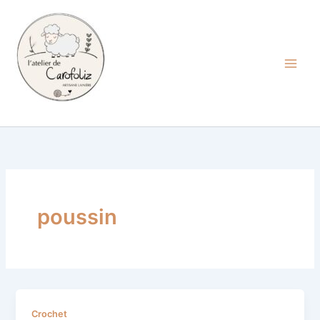
Aller
au
contenu
Carofoliz
poussin
*
Crochet