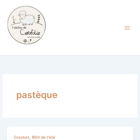
Aller
au
contenu
Carofoliz
pastèque
RDV
,
Crochet
RDV de l'été