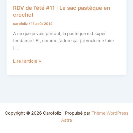
de
RDV de l’été #11 : Le sac pastèque en
l’été
crochet
#11
carofoliz
/
11 août 2014
:
Le
A ce que je vois partout, la pastèque est super
sac
tendance ! Et, comme j’adore ça, j’ai voulu me faire
pastèque
[…]
en
crochet
Lire l’article »
Copyright © 2026 Carofoliz | Propulsé par
Thème WordPress
Astra