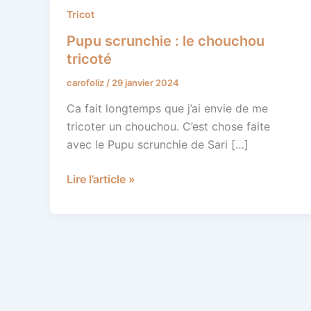
Pupu
Tricot
scrunchie
Pupu scrunchie : le chouchou
:
tricoté
le
carofoliz
/
29 janvier 2024
chouchou
tricoté
Ca fait longtemps que j’ai envie de me
tricoter un chouchou. C’est chose faite
avec le Pupu scrunchie de Sari […]
Lire l’article »