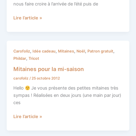
tricoter
nous faire croire à l’arrivée de l’été puis de
Lire l’article »
Mitaines
,
,
,
,
,
Carofoliz
Idée cadeau
Mitaines
Noël
Patron gratuit
pour
,
Phildar
Tricot
la
Mitaines pour la mi-saison
mi-
carofoliz
/
25 octobre 2012
saison
Hello
Je vous présente des petites mitaines très
sympas ! Réalisées en deux jours (une main par jour)
ces
Lire l’article »