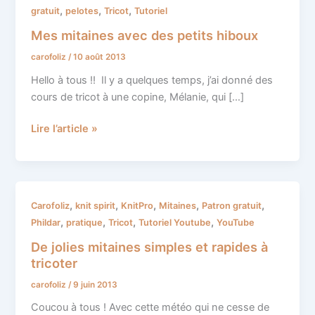
mitaines
,
,
,
gratuit
pelotes
Tricot
Tutoriel
avec
Mes mitaines avec des petits hiboux
des
carofoliz
/
10 août 2013
petits
hiboux
Hello à tous !! Il y a quelques temps, j’ai donné des
cours de tricot à une copine, Mélanie, qui […]
Lire l’article »
De
,
,
,
,
,
Carofoliz
knit spirit
KnitPro
Mitaines
Patron gratuit
jolies
,
,
,
,
Phildar
pratique
Tricot
Tutoriel Youtube
YouTube
mitaines
De jolies mitaines simples et rapides à
simples
tricoter
et
carofoliz
/
9 juin 2013
rapides
à
Coucou à tous ! Avec cette météo qui ne cesse de