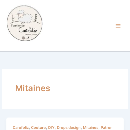
Aller
au
contenu
Carofoliz
Mitaines
Mes
,
,
,
,
,
Carofoliz
Couture
DIY
Drops design
Mitaines
Patron