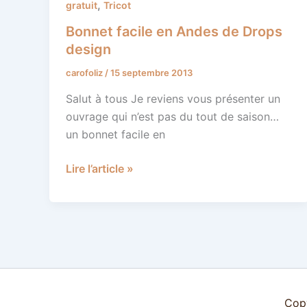
facile
,
gratuit
Tricot
en
Bonnet facile en Andes de Drops
Andes
design
de
carofoliz
/
15 septembre 2013
Drops
design
Salut à tous Je reviens vous présenter un
ouvrage qui n’est pas du tout de saison…
un bonnet facile en
Lire l’article »
Copy