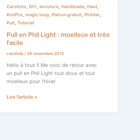
Pull
,
,
,
,
,
Carofoliz
DIY
encolure
Handmade
Haut
en
,
,
,
,
KnitPro
magic loop
Patron gratuit
Phildar
Phil
,
Pull
Tutoriel
Light
Pull en Phil Light : moelleux et très
:
facile
moelleux
carofoliz
/
30 novembre 2013
et
très
Hello à tous !! Me voici de retour avec
facile
un pull en Phil Light tout doux et tout
moelleux pour l’hiver
Lire l’article »