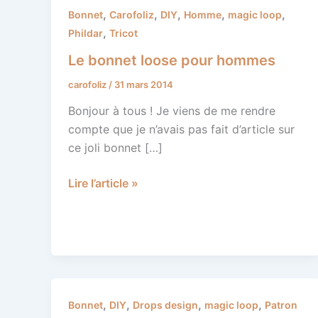
Le
,
,
,
,
,
Bonnet
Carofoliz
DIY
Homme
magic loop
bonnet
,
Phildar
Tricot
loose
Le bonnet loose pour hommes
pour
carofoliz
/
31 mars 2014
hommes
Bonjour à tous ! Je viens de me rendre
compte que je n’avais pas fait d’article sur
ce joli bonnet […]
Lire l’article »
Bonnet
,
,
,
,
Bonnet
DIY
Drops design
magic loop
Patron