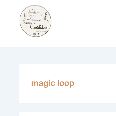
Aller
au
contenu
Carofoliz
magic loop