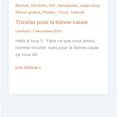
Tricoter
,
,
,
,
,
Bonnet
Carofoliz
DIY
Handmade
magic loop
pour
,
,
,
Patron gratuit
Phildar
Tricot
Tutoriel
la
Tricoter pour la bonne cause
bonne
carofoliz
/
7 décembre 2013
cause
Hello à tous !! Faire ce que vous aimez,
comme tricoter, mais pour la bonne cause
ça vous dit
Lire l’article »