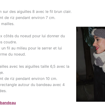
 sur des a
iguilles 8 avec le fil brun clair.
int de riz pendant environ 7 cm.
 mailles.
eux côtés du noeud pour lui donner du
es coudre.
un fil au milieu pour le serrer et lui
orme du noeud.
lles avec les aiguilles taille 6,5 avec la
ge.
int de riz pendant environ 10 cm.
 rectangle autour du bandeau avec 4
ées.
 bandeau