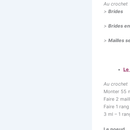
Au crochet
>
Brides
>
Brides en
>
Mailles s
Le
Au crochet
Monter 55 m 
Faire 2 maill
Faire 1 rang
3 ml – 1 ran
Le noeud