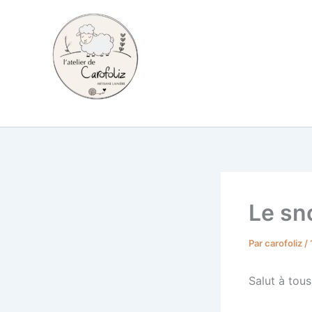
Aller
au
contenu
Carofoliz
Le sn
Par
carofoliz
/
Salut à tous 