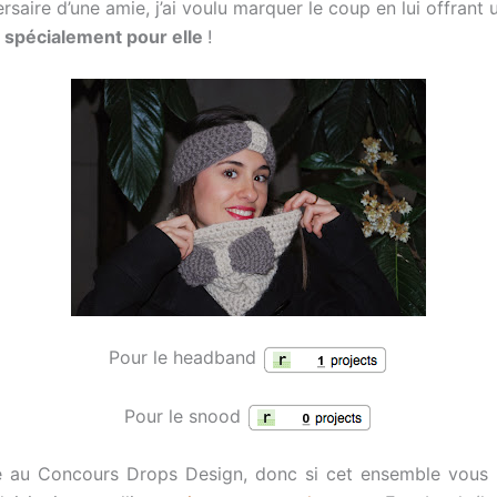
ersaire d’une amie, j’ai voulu marquer le coup en lui offrant
é
spécialement pour elle
!
Pour le headband
Pour le snood
e au Concours Drops Design, donc si cet ensemble vous 