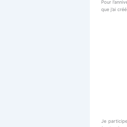
Pour l’anniv
que j’ai cré
Je particip