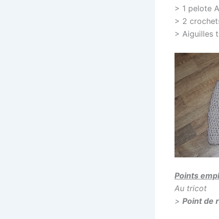
> 1 pelote A
> 2 crochets 
> Aiguilles t
Points empl
Au tricot
>
Point de r