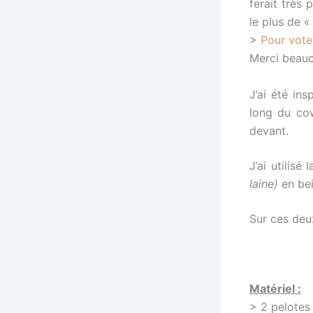
ferait très p
le plus de «
>
Pour voter
Merci beauc
J’ai été in
long du cow
devant.
J’ai utilisé 
laine)
en bei
Sur ces deu
Matériel :
> 2 pelotes