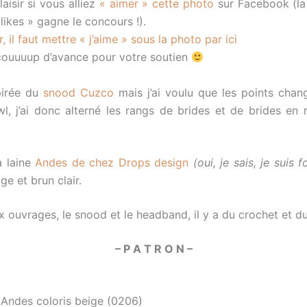
laisir si vous alliez
« aimer » cette photo
sur Facebook (la
 likes » gagne le concours !).
, il faut mettre « j’aime » sous la photo par ici
ouuuup d’avance pour votre soutien
spirée du
snood Cuzco
mais j’ai voulu que les points chan
l, j’ai donc alterné les rangs de brides et de brides
en r
la laine
Andes de chez Drops design
(oui, je sais, je suis 
ge et brun clair.
x ouvrages, le snood et le headband, il y a du crochet et d
– P A T R O N –
 Andes coloris beige (0206)