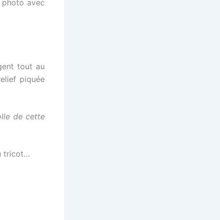
 photo avec
gent tout au
elief piquée
folle de cette
u tricot…